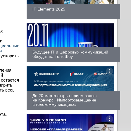
IT Elements 2025
ах
и
циальные
м
Будущее IT и цифровых коммуникаций
 ускорить
обсудят на Толк Шоу
вления
ый
 остается
ширить
ть весь
.
До 20 марта открыт прием заявок
на Конкурс «Импортозамещение
в телекоммуникациях»
нта.