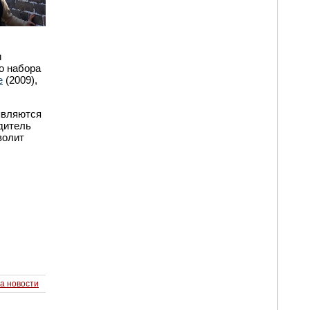
и
о набора
e
(2009),
являются
дитель
волит
а новости