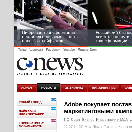
Цифровая трансформация в
Российский бизнес
нестабильное время — пять
движется по пути
полезных лайфхаков
трансформации
Twitter (topnews)
Facebook
Youtube
Яндекс.Дзен
НОВОСТИ
CNEWS
АНАЛИТИКА
КОНФЕРЕНЦИИ
ЖУР
УМНЫЙ ГОРОД
Adobe покупает поста
маркетинговыми кампа
ЛАЙФХАКИ
ЦИФРОВИЗАЦИИ
ПО
Софт
Бизнес
Инвестиции и M&A
a
КОРПОРАТИВНАЯ
МОБИЛЬНОСТЬ
11.07 14:07, Мск
, Текст: Татьяна Коротк