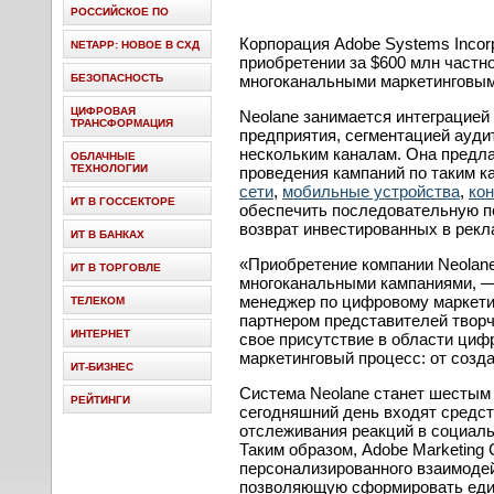
РОССИЙСКОЕ ПО
Корпорация Adobe Systems Incor
NETAPP: НОВОЕ В СХД
приобретении за $600 млн частн
БЕЗОПАСНОСТЬ
многоканальными маркетинговым
ЦИФРОВАЯ
Neolane занимается интеграцие
ТРАНСФОРМАЦИЯ
предприятия, сегментацией ауди
нескольким каналам. Она предл
ОБЛАЧНЫЕ
ТЕХНОЛОГИИ
проведения кампаний по таким ка
сети
,
мобильные устройства
,
ко
ИТ В ГОССЕКТОРЕ
обеспечить последовательную по
возврат инвестированных в рекл
ИТ В БАНКАХ
«Приобретение компании Neolane
ИТ В ТОРГОВЛЕ
многоканальными кампаниями, 
менеджер по цифровому маркет
ТЕЛЕКОМ
партнером представителей твор
ИНТЕРНЕТ
свое присутствие в области циф
маркетинговый процесс: от созд
ИТ-БИЗНЕС
Система Neolane станет шестым
РЕЙТИНГИ
сегодняшний день входят средст
отслеживания реакций в социаль
Таким образом, Adobe Marketing
персонализированного взаимодей
позволяющую сформировать един