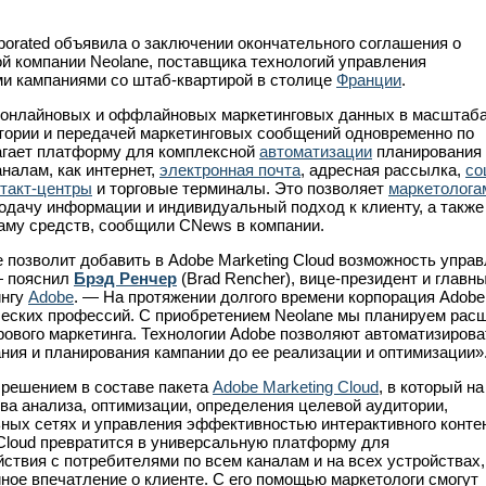
porated объявила о заключении окончательного соглашения о
ой компании Neolane, поставщика технологий управления
и кампаниями со штаб-квартирой в столице
Франции
.
й онлайновых и оффлайновых маркетинговых данных в масштаб
тории и передачей маркетинговых сообщений одновременно по
агает платформу для комплексной
автоматизации
планирования 
налам, как интернет,
электронная почта
, адресная рассылка,
со
нтакт-центры
и торговые терминалы. Это позволяет
маркетолога
дачу информации и индивидуальный подход к клиенту, а также
аму средств, сообщили CNews в компании.
 позволит добавить в Adobe Marketing Cloud возможность упра
— пояснил
Брэд Ренчер
(Brad Rencher), вице-президент и главн
ингу
Adobe
. — На протяжении долгого времени корпорация Adobe
ческих профессий. С приобретением Neolane мы планируем рас
рового маркетинга. Технологии Adobe позволяют автоматизирова
ания и планирования кампании до ее реализации и оптимизации»
 решением в составе пакета
Adobe Marketing Cloud
, в который на
ва анализа, оптимизации, определения целевой аудитории,
ных сетях и управления эффективностью интерактивного конте
 Cloud превратится в универсальную платформу для
ствия с потребителями по всем каналам и на всех устройствах,
ое впечатление о клиенте. С его помощью маркетологи смогут