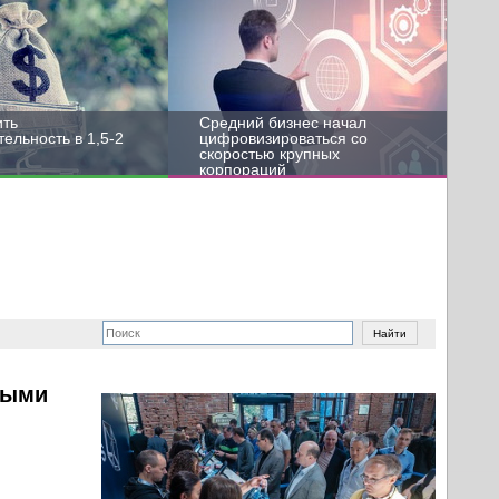
ить
Средний бизнес начал
ельность в 1,5-2
цифровизироваться со
скоростью крупных
корпораций
ными