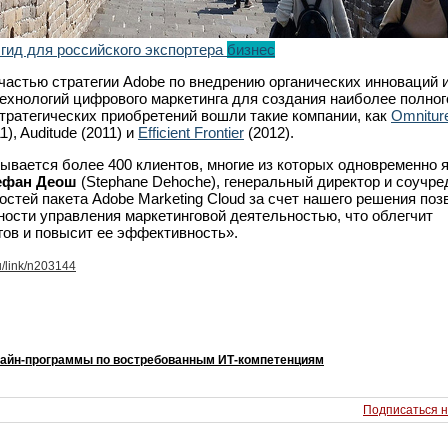
 гид для российского экспортера
бизнес
частью стратегии Adobe по внедрению органических инноваций 
ехнологий цифрового маркетинга для создания наиболее полног
стратегических приобретений вошли такие компании, как
Omnitur
), Auditude (2011) и
Efficient Frontier
(2012).
тывается более 400 клиентов, многие из которых одновременно 
ефан Деош
(Stephane Dehoche), генеральный директор и соучре
стей пакета Adobe Marketing Cloud за счет нашего решения поз
ности управления маркетинговой деятельностью, что облегчит
ов и повысит ее эффективность».
u/link/n203144
лайн-программы по востребованным ИТ-компетенциям
Подписаться н