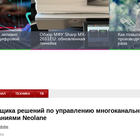
 активно
Обзор МФУ Sharp MX-
Как повыс
 цифровой
2651EU: обновленная
производит
линейка
раза
НАЛ
ТЕХНИКА
ТВ
вщика решений по управлению многоканаль
ниями Neolane
dobe
ова