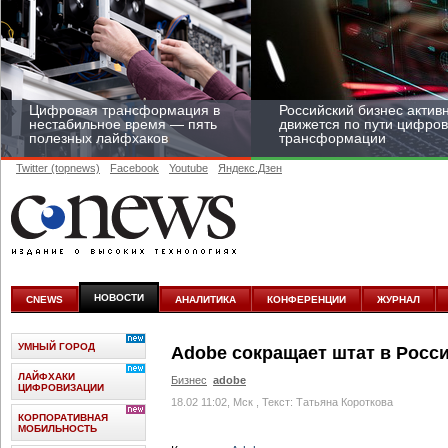
Цифровая трансформация в
Российский бизнес актив
нестабильное время — пять
движется по пути цифро
полезных лайфхаков
трансформации
Twitter (topnews)
Facebook
Youtube
Яндекс.Дзен
Средний бизнес начал
цифровизироваться со
скоростью крупных
НОВОСТИ
CNEWS
АНАЛИТИКА
КОНФЕРЕНЦИИ
ЖУРНАЛ
корпораций
УМНЫЙ ГОРОД
Adobe сокращает штат в Росс
ЛАЙФХАКИ
Бизнес
adobe
ЦИФРОВИЗАЦИИ
18.02 11:02, Мск
, Текст: Татьяна Короткова
КОРПОРАТИВНАЯ
МОБИЛЬНОСТЬ