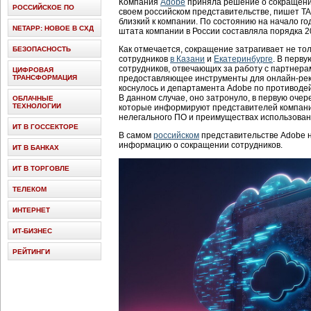
Компания
Adobe
приняла решение о сокращени
РОССИЙСКОЕ ПО
своем российском представительстве, пишет TAd
близкий к компании. По состоянию на начало го
NETAPP: НОВОЕ В СХД
штата компании в России составляла порядка 2
Как отмечается, сокращение затрагивает не то
БЕЗОПАСНОСТЬ
сотрудников
в Казани
и
Екатеринбурге
. В перв
сотрудников, отвечающих за работу с партнер
ЦИФРОВАЯ
ТРАНСФОРМАЦИЯ
предоставляющее инструменты для онлайн-рекл
коснулось и департамента Adobe по противод
В данном случае, оно затронуло, в первую очере
ОБЛАЧНЫЕ
ТЕХНОЛОГИИ
которые информируют представителей компани
нелегального ПО и преимуществах использован
ИТ В ГОССЕКТОРЕ
В самом
российском
представительстве Adobe н
информацию о сокращении сотрудников.
ИТ В БАНКАХ
ИТ В ТОРГОВЛЕ
ТЕЛЕКОМ
ИНТЕРНЕТ
ИТ-БИЗНЕС
РЕЙТИНГИ