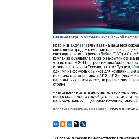
Главные мифы о миграции виртуальной инфрас
Источник
TAdviser
связывает начавшиеся сокра
снижением продаж компании на развивающихся р
сокращала также офисы в
Дубае
(
ОАЭ
) и
Стамб
компания объявляла также о закрытии офиса 
что по итогам 2011 г. в российском Adobe конст
стране и называли Россию, а также Турцию,
Южн
одними из фокусных рынков для компании, указа
говорила о намерениях в 2012-2013 гг. увеличит
направить их, в том числе, на расширение штат
стране.
«Расширение штата действительно имело место
поскольку на места людей, увольнявшихся из к
набирать новых», — добавил источник, близкий
Короткая ссылка на материал:
//cnews.ru/link/n
Первый в России ИТ-маркетплейс CNewsMarket 