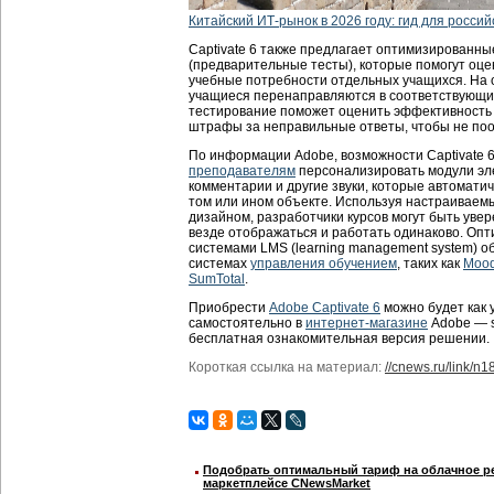
Китайский ИТ-рынок в 2026 году: гид для россий
Captivate 6 также предлагает оптимизированн
(предварительные тесты), которые помогут оце
учебные потребности отдельных учащихся. На 
учащиеся перенаправляются в соответствующи
тестирование поможет оценить эффективность 
штрафы за неправильные ответы, чтобы не поо
По информации Adobe, возможности Captivate 
преподавателям
персонализировать модули эле
комментарии и другие звуки, которые автомати
том или ином объекте. Используя настраивае
дизайном, разработчики курсов могут быть уве
везде отображаться и работать одинаково. Оп
системами LMS (learning management system) о
системах
управления обучением
, таких как
Mood
SumTotal
.
Приобрести
Adobe Captivate 6
можно будет как 
самостоятельно в
интернет-магазине
Adobe — s
бесплатная ознакомительная версия решении.
Короткая ссылка на материал:
//cnews.ru/link/n
Подобрать оптимальный тариф на облачное ре
маркетплейсе CNewsMarket