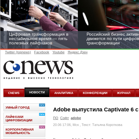
Цифровая трансформация в
Российский бизнес актив
нестабильное время — пять
движется по пути цифро
полезных лайфхаков
трансформации
Twitter (topnews)
Facebook
Youtube
Яндекс.Дзен
Средний бизнес начал
цифровизироваться со
скоростью крупных
НОВОСТИ
CNEWS
АНАЛИТИКА
КОНФЕРЕНЦИИ
ЖУРНАЛ
корпораций
УМНЫЙ ГОРОД
Adobe выпустила Captivate 6 
ЛАЙФХАКИ
ПО
Софт
adobe
ЦИФРОВИЗАЦИИ
20.06 17:06, Мск
, Текст: Татьяна Короткова
КОРПОРАТИВНАЯ
МОБИЛЬНОСТЬ