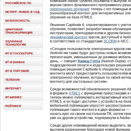
Компания Adobe Systems объявила о выпуске A
РОССИЙСКОЕ ПО
версии своего флагманского программного реш
электронного обучения
: теперь с его помощью
NETAPP: НОВОЕ В СХД
разнообразный контент для интерактивных эле
обучения на базе HTML5.
БЕЗОПАСНОСТЬ
Решение Captivate 6, спроектированное с учет
обучения, позволяет разработчикам обучающи
ЦИФРОВАЯ
ТРАНСФОРМАЦИЯ
инструкторам, преподавателям и другим бизне
динамический контент
курсов, доступный в любо
в соответствии со стандартами
SCORM
и AICC,
ОБЛАЧНЫЕ
ТЕХНОЛОГИИ
«Сегодня пользователи электронных курсов ожи
Android им также будут доступны новые возмож
ИТ В ГОССЕКТОРЕ
презентации, уменьшенные до размера мобиль
день, — говорит
Нареш Гупта
(Naresh Gupta), 
ИТ В БАНКАХ
подразделения печати и издательских решений (
помощью решения Captivate 6 специалисты в р
ИТ В ТОРГОВЛЕ
контента могут предоставлять пользователям 
электронного обучения, которые по своей интер
ТЕЛЕКОМ
контенту для настольных систем».
ИНТЕРНЕТ
Среди возможностей обновленного решения Ado
в формате
HTML5
с функциями приостановки и 
теперь можно публиковать интерактивный конт
ИТ-БИЗНЕС
HTML5, и он будет доступен с устройств на баз
мобильной публикации упростят распростране
РЕЙТИНГИ
публикации такого контента в двух форматах 
начать курс на своем настольном ПК, затем при
уже на другом устройстве, подчеркнули в Adobe.
Среди других нововведений можно выделить: в
высоком разрешении благодаря новой функции 