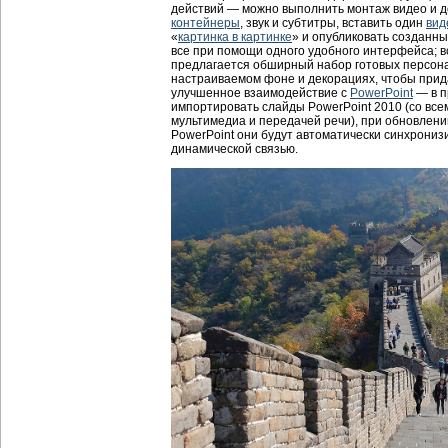
действий — можно выполнить монтаж видео и 
контейнеры
, звук и субтитры, вставить один
вид
«
картинка в картинке
» и опубликовать созданн
все при помощи одного удобного интерфейса; 
предлагается обширный набор готовых персона
настраиваемом фоне и декорациях, чтобы при
улучшенное взаимодействие с
PowerPoint
— в п
импортировать слайды PowerPoint 2010 (со все
мультимедиа и передачей речи), при обновлен
PowerPoint они будут автоматически синхрониз
динамической связью.