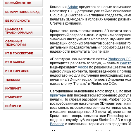
РОССИЙСКОЕ ПО
Компания
Adobe
представила новые возможно
Photoshop CC. Доступное уже сейчас обновлени
NETAPP: НОВОЕ В СХД
Cloud еще быстрее и нагляднее создавать, изме
печатать 3D-модели в условиях бурного развит
БЕЗОПАСНОСТЬ
CNews в компании.
ЦИФРОВАЯ
Кроме того, новые возможности 3D-печати позв
ТРАНСФОРМАЦИЯ
профессий разрабатывать с нуля или соверше
знакомых инструментов Photoshop. Функции авт
ОБЛАЧНЫЕ
генерации опорных элементов обеспечивают гот
ТЕХНОЛОГИИ
детальный предварительный просмотр дает по
надежности результата при печати.
ИТ В ГОССЕКТОРЕ
«Благодаря новым возможностям
Photoshop CC
ИТ В БАНКАХ
приходится работать вслепую, — заявил
Уинст
вице-президент
Adobe
по решениям Creative Me
ИТ В ТОРГОВЛЕ
одного лишь контента, произведенного с помо
недостаточно для получения необходимых высо
печати на 3D-принтерах. Теперь 3D-модели мож
ТЕЛЕКОМ
нажав кнопку “Печать” в Photoshop CC».
ИНТЕРНЕТ
Сегодняшнее обновление Photoshop CC позво
принтере
или посредством встроенного доступа
ИТ-БИЗНЕС
печати. По словам разработчиков, Photoshop 
востребованные настольные 3D-принтеры, на
РЕЙТИНГИ
весь спектр высококачественных материалов, 
и магазин, посвященные 3D-печати), включая к
Кроме того, теперь пользователи Photoshop мо
модели в службу публикации Sketchfab 3D и заг
Behance
с помощью интерактивного средства 3D