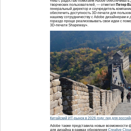
«Мы с радостью помогаем Adobe обеспечивать 
творческих пользователей, — отметил
Петер В
генеральный директор и соучредитель компан
обеспечить доступность 3D-печати для пользов
нашему сотрудничеству с Adobe дизайнерам и 
гораздо проще реализовывать свои идеи с пом
3D-печати Shapeway».
Китайский ИТ-рынок в 2026 году: гид для россий
Adobe также представила новые возможности ф
для дизайна в рамках обновления
Creative Clou