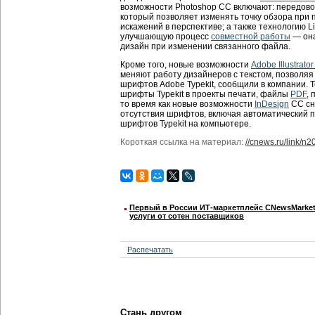
возможности Photoshop CC включают: передовой
который позволяет изменять точку обзора при
искажений в перспективе; а также технологию Li
улучшающую процесс
совместной работы
— она
дизайн при изменении связанного файла.
Кроме того, новые возможности
Adobe Illustrato
меняют работу дизайнеров с текстом, позволяя
шрифтов Adobe Typekit, сообщили в компании. 
шрифты Typekit в проекты печати, файлы
PDF
,
то время как новые возможности
InDesign
CC сн
отсутствия шрифтов, включая автоматический п
шрифтов Typekit на компьютере.
Короткая ссылка на материал:
//cnews.ru/link/n
Первый в России ИТ-маркетплейс CNewsMarket 
услуги от сотен поставщиков
Распечатать
Стань другом