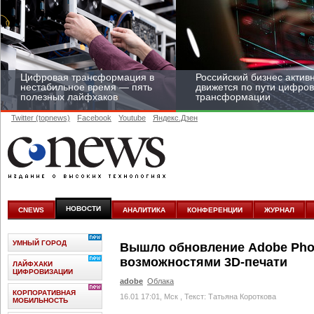
Цифровая трансформация в
Российский бизнес актив
нестабильное время — пять
движется по пути цифро
полезных лайфхаков
трансформации
Twitter (topnews)
Facebook
Youtube
Яндекс.Дзен
Средний бизнес начал
цифровизироваться со
скоростью крупных
НОВОСТИ
CNEWS
АНАЛИТИКА
КОНФЕРЕНЦИИ
ЖУРНАЛ
корпораций
УМНЫЙ ГОРОД
Вышло обновление Adobe Pho
возможностями 3D-печати
ЛАЙФХАКИ
ЦИФРОВИЗАЦИИ
adobe
Облака
КОРПОРАТИВНАЯ
16.01 17:01, Мск
, Текст: Татьяна Короткова
МОБИЛЬНОСТЬ