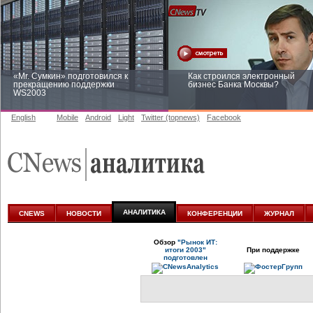
«Mr. Сумкин» подготовился к
Как строился электронный
прекращению поддержки
бизнес Банка Москвы?
WS2003
English
Mobile
Android
Light
Twitter (topnews)
Facebook
Заоблачная оптимизация: как
Рейтинг CNewsInfrastructure 20
Faberlic изменил подход к
приглашаем участвовать
аналитике
АНАЛИТИКА
CNEWS
НОВОСТИ
КОНФЕРЕНЦИИ
ЖУРНАЛ
Обзор
"Рынок ИТ:
итоги 2003"
При поддержке
подготовлен