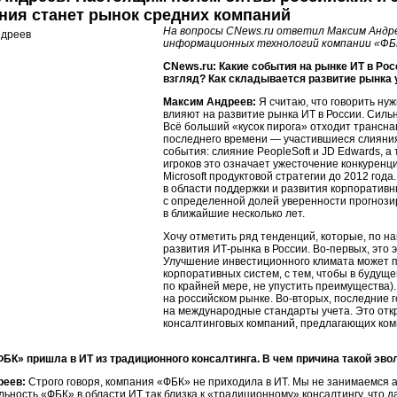
ния станет рынок средних компаний
На вопросы CNews.ru ответил Максим Андр
информационных технологий компании «ФБ
CNews.ru: Какие события на рынке ИТ в Ро
взгляд? Как складывается развитие рынка 
Максим Андреев:
Я считаю, что говорить ну
влияют на развитие рынка ИТ в России. Силь
Всё больший «кусок пирога» отходит трансн
последнего времени — участившиеся слияни
события: слияние PeopleSoft и JD Edwards, а 
игроков это означает ужесточение конкурен
Microsoft продуктовой стратегии до 2012 года.
в области поддержки и развития корпоративны
с определенной долей уверенности прогнози
в ближайшие несколько лет.
Хочу отметить ряд тенденций, которые, по н
развития ИТ-рынка в России. Во-первых, это 
Улучшение инвестиционного климата может п
корпоративных систем, с тем, чтобы в будущ
по крайней мере, не упустить преимущества)
на российском рынке. Во-вторых, последние
на международные стандарты учета. Это отк
консалтинговых компаний, предлагающих ко
ФБК» пришла в ИТ из традиционного консалтинга. В чем причина такой эв
реев:
Строго говоря, компания «ФБК» не приходила в ИТ. Мы не занимаемся
льность «ФБК» в области ИТ так близка к «традиционному» консалтингу, что 