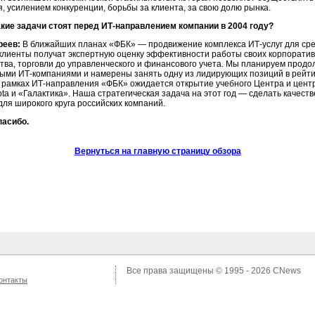
, усилением конкуренции, борьбы за клиента, за свою долю рынка.
акие задачи стоят перед ИТ-направлением компании в 2004 году?
реев:
В ближайших планах «ФБК» — продвижение комплекса ИТ-услуг для сред
клиенты получат экспертную оценку эффективности работы своих корпоратив
тва, торговли до управленческого и финансового учета. Мы планируем прод
ыми ИТ-компаниями и намерены занять одну из лидирующих позиций в рейтинге
в рамках ИТ-направления «ФБК» ожидается открытие учебного Центра и цент
apta и «Галактика». Наша стратегическая задача на этот год — сделать каче
ля широкого круга российских компаний.
пасибо.
Вернуться на главную страницу обзора
Все права защищены © 1995 - 2026
CNews
онтакты