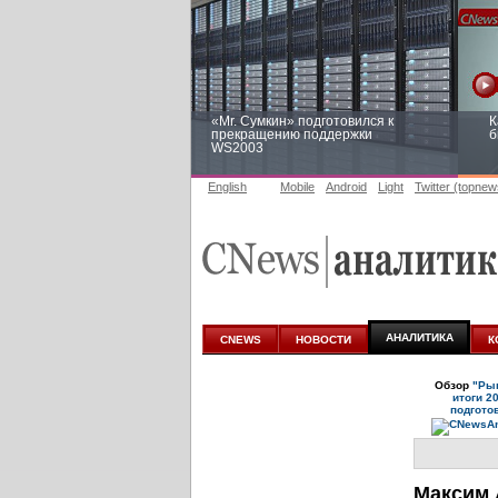
«Mr. Сумкин» подготовился к
К
прекращению поддержки
б
WS2003
English
Mobile
Android
Light
Twitter (topnew
Заоблачная оптимизация: как
Р
Faberlic изменил подход к
п
аналитике
АНАЛИТИКА
CNEWS
НОВОСТИ
К
Обзор
"Рын
итоги 2
подгото
Максим 