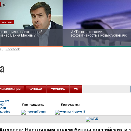
ак строился электронный
ИКТ в страховании:
изнес Банка Москвы?
эффективность в новых условиях
s)
Facebook
ейтинг CNewsInfrastructure 2015:
Информационная безопасность
риглашаем участвовать
бизнеса и госструктур: развитие в
новых условиях
ОНФЕРЕНЦИИ
ЖУРНАЛ
ТЕХНИКА
ТВ
ок ИТ:
003"
При поддержке
При участии
влен
Андреев: Настоящим полем битвы российских и 