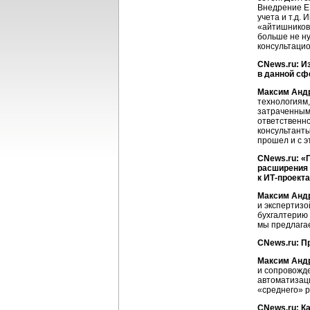
Внедрение ER
учета и т.д.
«айтишников»
больше не ну
консультацио
CNews.ru: И
в данной сф
Максим Анд
технологиям
затраченным 
ответственно
консультанты
прошел и с э
CNews.ru: «
расширения 
к ИТ-проект
Максим Анд
и экспертизо
бухгалтерию 
мы предлагае
CNews.ru: П
Максим Анд
и сопровожде
автоматизац
«среднего» р
CNews.ru: К