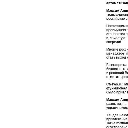
автоматизац
Максим Анд
транзакционн
российские с
Настоящим п
преимущество
становится 
и, зачастую
впереди!
Многие росс
менеджеры пр
стать выход
В секторе ма
бизнеса в ко
и решений Bu
отметить реш
CNews.ru: М
функционал 
было привле
Максим Анд
разными, на
управляемос
Т.е. для нек
привлечение
Такие компан
обусловлено