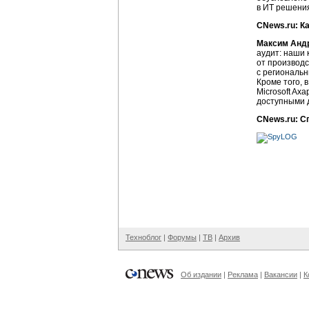
в ИТ решения
CNews.ru: К
Максим Анд
аудит: наши 
от производс
с региональн
Кроме того, 
Microsoft Ax
доступными д
CNews.ru: С
Техноблог
|
Форумы
|
ТВ
|
Архив
Об издании
|
Реклама
|
Вакансии
|
К