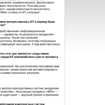
авления, управленческого, финансового
дают консультанты. Поэтому роль
мент: нашим клиентам по консалтингу
«ФБК» в области ИТ, получают
ивно интересовались ИТ в период бума
так?
додейственным» информационным
 — адекватны ли результаты внедрения
страчены. Риски наступления
салтинга. Возможно, поэтому глобальные
сифицируя свои риски. А бум действительно
что этот шаг является следствием
 среди ИТ-компаний или о росте интереса
 компанией. Мы располагаем сертификатами
 помогает своим клиентам автоматизировать
за рамки локального решения,
о выбору корпоративных систем, внедрение
 «Галактика». Актуальные продукты «ФБК» —
я аудитория — крупный бизнес и компании
работчиков комплексных систем