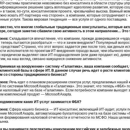
P-системы практически невозможно без консалтинга в области струтуры упр
 Информационное решение здесь воплощает идеологию развития, которую соз
 в таком, по-сути, консалтинговом проекте, чрезвычайно высока. Важный мо
жно искать ИТ-партнера «на стороне», а компании, которые сотрудничают с 
нные услуги. Такова мировая тенденция — все услуги от одного поставщика.
звестно, что многие глобальные традиционные консультанты, которые акт
ере, сегодня заметно сбавили свою активность в этом направлении… Это 
реев:
Складывается впечатление, что компании, прежде доверившиеся «чу
, теперь пытаютcя разобраться — что и зачем внедрили? Популярный вопрос
средствам? Странно, что этот вопрос задается уже после того, как деньги и
сти исполнителя по проектам ИТ-внедрения гораздо выше, чем обычного кон
 юридически выделяют свои ИТ-подразделения (или даже продают их), дивер
тим, на наш взгляд, связано кажущееся снижение активности.
Принимая на вооружение» систему «Галактика», ваша компания сообщает, 
клиентской базы в сфере ИТ. В данном случае речь идет о росте клиентов
ам со стороны традиционного бизнеса?
реев:
Речь идет о плановом расширении спектра услуг, предлагаемых нашей
й по системам Microsoft Axapta и «Галактика». Это значит, что теперь «ФБК»
и налоговый учет на базе «Галактики». Если потребности компании выходят 
м комплексный продукт — Microsoft Axapta.
родвижением каких ИТ-услуг занимается ФБК?
реев:
Сфера нашего бизнеса — ИТ-консалтинг, включющий ИТ-аудит, услуги п
ние Microsoft Axapta, автоматизацию бухгалтерского учета на базе системы
ия формирования налоговой отчетности и отчетности по МСФО. Наша целева
ынка.
ак вы оцениваете перспективы конкуренции российских и зарубежных раз