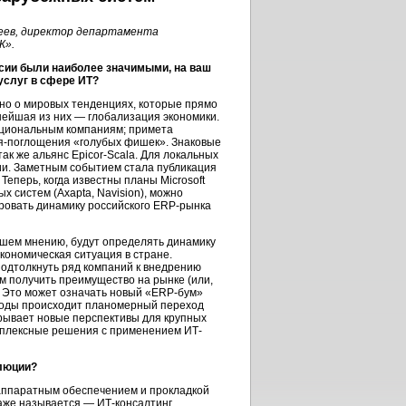
еев, директор департамента
К».
ссии были наиболее значимыми, на ваш
услуг в сфере ИТ?
жно о мировых тенденциях, которые прямо
нейшая из них — глобализация экономики.
ациональным компаниям; примета
я-поглощения «голубых фишек». Знаковые
так же альянс Epicor-Scala. Для локальных
ции. Заметным событием стала публикация
 Теперь, когда известны планы Microsoft
х систем (Axapta, Navision), можно
ровать динамику российского ERP-рынка
ашем мнению, будут определять динамику
экономическая ситуация в стране.
одтолкнуть ряд компаний к внедрению
ем получить преимущество на рынке (или,
. Это может означать новый «ERP-бум»
 годы происходит планомерный переход
рывает новые перспективы для крупных
мплексные решения с применением ИТ-
олюции?
 аппаратным обеспечением и прокладкой
даже называется — ИТ-консалтинг.