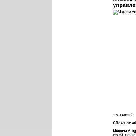
управле
технологий.
CNews.ru: «
Максим Анд
сетей. Деяте