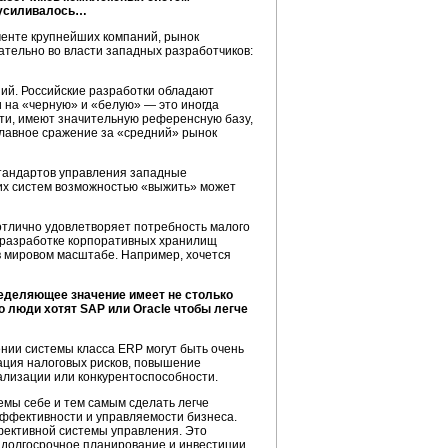
е усиливалось…
менте крупнейших компаний, рынок
ательно во власти западных разработчиков:
ий. Российские разработки обладают
и на «черную» и «белую» — это иногда
и, имеют значительную референсную базу,
лавное сражение за «средний» рынок
стандартов управления западные
ких систем возможностью «выжить» может
отлично удовлетворяет потребность малого
в разработке корпоративных хранилищ
л в мировом масштабе. Например, хочется
пределяющее значение имеет не столько
о люди хотят SAP или Oracle чтобы легче
нии системы класса ERP могут быть очень
ация налоговых рисков, повышение
ализации или конкурентоспособности.
емы себе и тем самым сделать легче
эффективности и управляемости бизнеса.
фективной системы управления. Это
 долгосрочное планирование и инвестиции