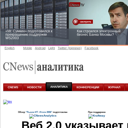
«Mr. Сумкин» подготовился к
Как строился электронный
прекращению поддержки
бизнес Банка Москвы?
WS2003
English
Mobile
Android
Light
Twitter (topnews)
Facebook
Заоблачная оптимизация: как
Рейтинг CNewsInfrastructure 20
Faberlic изменил подход к
приглашаем участвовать
аналитике
АНАЛИТИКА
CNEWS
НОВОСТИ
КОНФЕРЕНЦИИ
ЖУРНАЛ
Обзор
"Рынок ИТ: Итоги 2006"
подготовлен
При поддержке
Веб 2.0 указывает