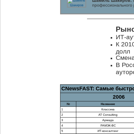
Шамиль Шакиров:
профессионального 
Рыно
ИТ-ау
К 201
долл
Смена
В Рос
аутор
CNewsFAST: Самые быстр
2006
№
Название
1
Классика
2
AT Consulting
3
Армада
4
РАМЭК-ВС
5
ИТ-консалтинг