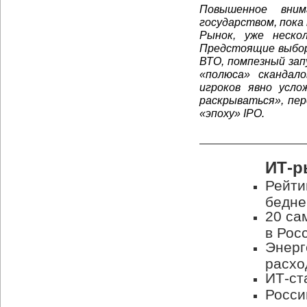
Повышенное вним
государством, пока
Рынок, уже неско
Предстоящие выбор
ВТО, помпезный зап
«полюса» скандал
игроков явно усло
раскрываться», пер
«эпоху» IPO.
ИТ-р
Рейти
бедн
20 са
в Рос
Энерг
расхо
ИТ-ст
Росси