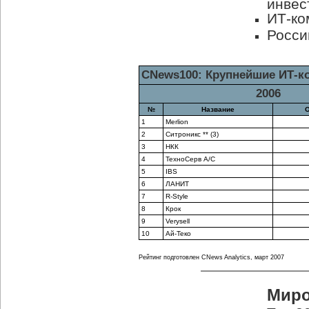
инвес
ИТ-ко
Росси
CNews100: Крупнейшие ИТ-к
2006
№
Название
О
1
Merlion
2
Ситроникс ** (3)
3
НКК
4
ТехноСерв А/С
5
IBS
6
ЛАНИТ
7
R-Style
8
Крок
9
Verysell
10
Ай-Теко
Рейтинг подготовлен CNews Analytics, март 2007
Миро