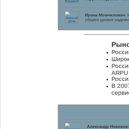
Ирина Момчилович
:
общего уровня надежн
Рыно
Росси
Широк
Росси
ARPU
Росси
В 200
серви
Александр Новиков