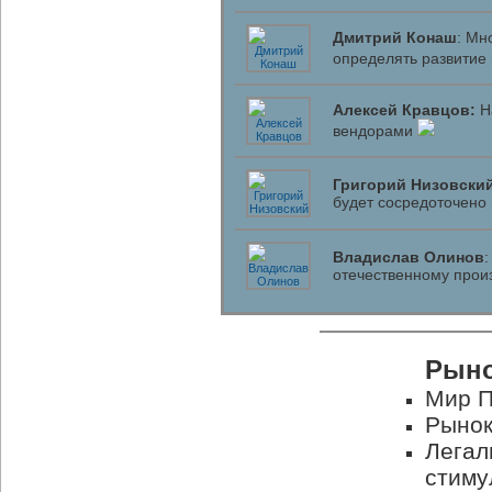
Дмитрий Конаш
: Мн
определять развитие
Алексей Кравцов:
На
вендорами
Григорий Низовски
будет сосредоточено 
Владислав Олинов
отечественному прои
Рыно
Мир П
Рынок
Легал
стиму