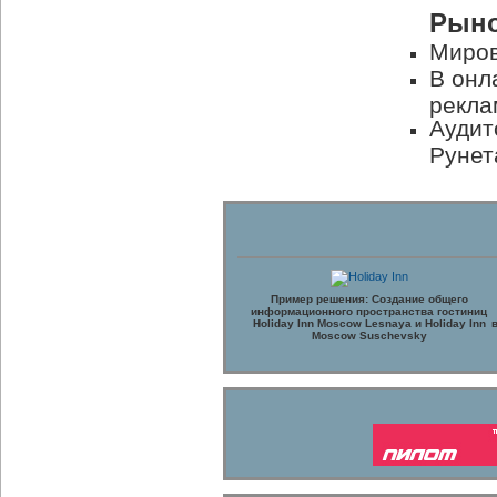
Рыно
Миров
В онл
рекла
Аудит
Рунет
Пример решения: Создание общего
информационного пространства гостиниц
Holiday Inn Moscow Lesnaya и Holiday Inn
Moscow Suschevsky