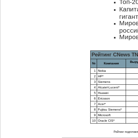
Топ-2
Капит
гиган
Миров
росси
Миров
Рейтинг CNews T
Выру
№
Компания
1
Nokia
2
HP*
3
Siemens
4
Alcatel-Lucent*
5
Huawei
6
Ericsson
7
Aсer*
8
Fujitsu Siemens*
9
Microsoft
10
Oracle CIS*
Рейтинг подготовл