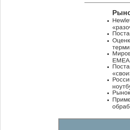
Рыно
Hewle
«разо
Поста
Оценк
терми
Миров
ЕМЕА
Поста
«свои
Росси
ноутб
Рынок
Приме
обраб