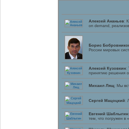
Алексей Ананьев
: 
on demand, реализов
Борис Бобровнико
России мировых сис
Алексей Кузовкин
:
принятию решения о
Михаил Лящ
: Мы вс
Сергей Мацоцкий
: 
Евгений Шаблыгин
тем, что погружен в