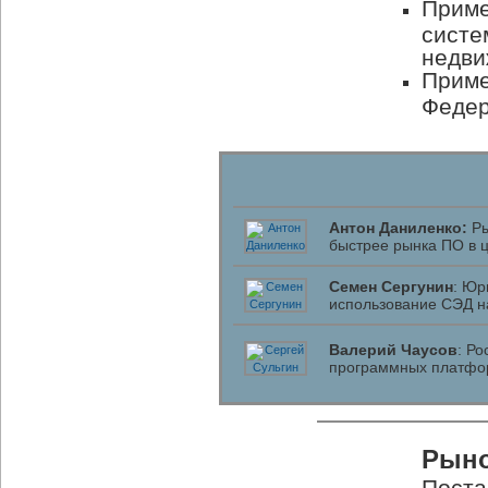
Приме
систе
недви
Приме
Федер
Антон Даниленко:
Ры
быстрее рынка ПО в 
Семен Сергунин
: Юр
использование СЭД н
Валерий Чаусов
: Р
программных платфо
Рыно
Поста