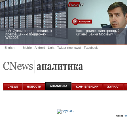
«Mr. Сумкин» подготовился к
Как строился электронный
прекращению поддержки
бизнес Банка Москвы?
WS2003
English
Mobile
Android
Light
Twitter (topnews)
Facebook
Заоблачная оптимизация: как
Рейтинг CNewsInfrastructure 20
Faberlic изменил подход к
приглашаем участвовать
аналитике
АНАЛИТИКА
CNEWS
НОВОСТИ
КОНФЕРЕНЦИИ
ЖУРНАЛ
Обзор
"Р