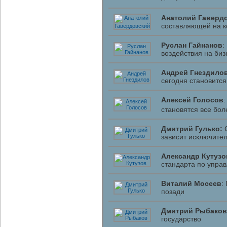
Анатолий Гаверд
составляющей на к
Руслан Гайнанов
:
воздействия на биз
Андрей Гнездило
сегодня становится
Алексей Голосов
становятся все бо
Дмитрий Гулько:
С
зависит исключител
Александр Кутузо
стандарта по управ
Виталий Мосеев
:
позади
Дмитрий Рыбаков
государство