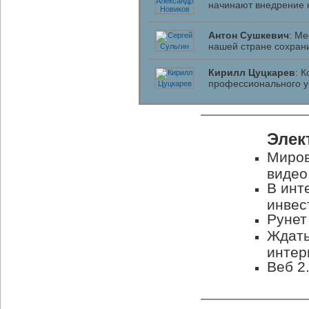
начинают внедрение 
Антон Сушкевич
: Ме
нашей стране сохрани
Кирилл Цуцкарев
: 
профессионального 
Элек
Миров
видео
В инт
инвес
Рунет
Ждать
интер
Веб 2