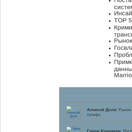
систе
Инсай
TOP 5
Крими
транс
Рынок
Госвл
Пробл
Приме
данны
Marrio
Алексей Доля:
Рынок 
пузырь
Гарри Кондаков
: Рос