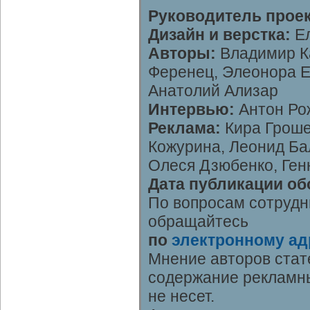
Руководитель проек
Дизайн и верстка:
Ел
Авторы:
Владимир К
Ференец, Элеонора Е
Анатолий Ализар
Интервью:
Антон Ро
Реклама:
Кира Гроше
Кожурина, Леонид Ба
Олеся Дзюбенко, Ген
Дата публикации об
По вопросам сотрудн
обращайтесь
по
электронному ад
Мнение авторов стат
содержание рекламны
не несет.