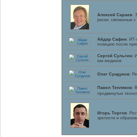
Алексей Сараев
: 
риски, связанные с
Айдар Сафин
: ИТ
позицию после при
Сергей Сульгин:
И
как медиков
Олег Сундуков
: Р
Павел Тепляков
: 
продвинутых техно
Игорь Торгов
: Ро
зрелости и образо