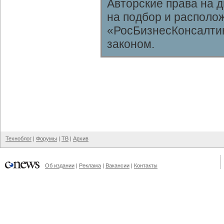
Авторские права на 
на подбор и располо
«РосБизнесКонсалтин
законом.
Техноблог
|
Форумы
|
ТВ
|
Архив
Об издании
|
Реклама
|
Вакансии
|
Контакты