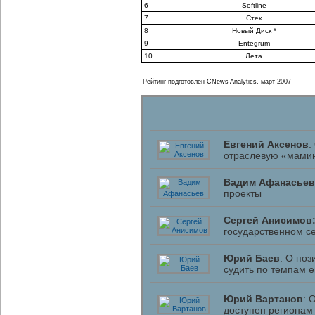
6
Softline
7
Стек
8
Новый Диск *
9
Entegrum
10
Лета
Рейтинг подготовлен CNews Analytics, март 2007
Евгений Аксенов
:
отраслевую «мамин
Вадим Афанасьев
проекты
Сергей Анисимов
государственном с
Юрий Баев
: О по
судить по темпам е
Юрий Вартанов
: 
доступен регионам