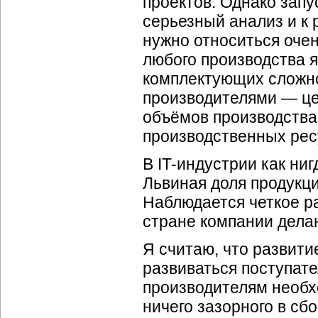
проектов. Однако зап
серьезный анализ и к
нужно относиться оче
любого производства я
комплектующих сложно
производителями — це
объёмов производства
производственных рес
В
IT-индустрии
как ниг
Львиная доля продукц
Наблюдается четкое р
стране компании делаю
Я считаю, что развити
развиваться поступате
производителям необх
ничего зазорного в сб