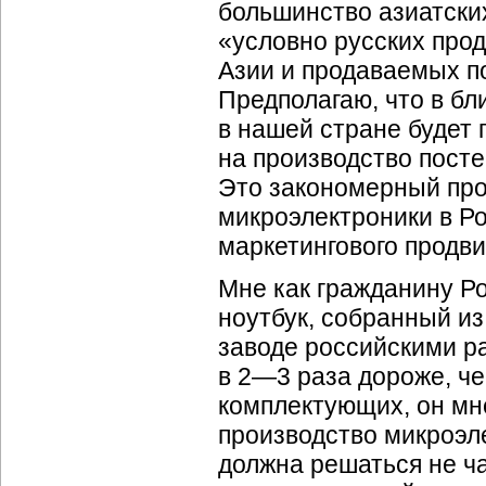
большинство азиатски
«условно русских про
Азии и продаваемых п
Предполагаю, что в бл
в нашей стране будет 
на производство пост
Это закономерный про
микроэлектроники в Р
маркетингового продв
Мне как гражданину Р
ноутбук, собранный и
заводе российскими ра
в
2—3
раза дороже, че
комплектующих, он мн
производство микроэле
должна решаться не ч