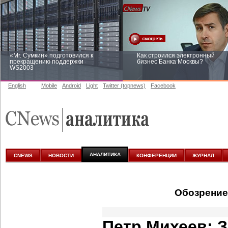
«Mr. Сумкин» подготовился к
Как строился электронный
прекращению поддержки
бизнес Банка Москвы?
WS2003
English
Mobile
Android
Light
Twitter (topnews)
Facebook
Заоблачная оптимизация: как
Рейтинг CNewsInfrastructure 20
Faberlic изменил подход к
приглашаем участвовать
аналитике
АНАЛИТИКА
CNEWS
НОВОСТИ
КОНФЕРЕНЦИИ
ЖУРНАЛ
Обозрение
Петр Михеев: 