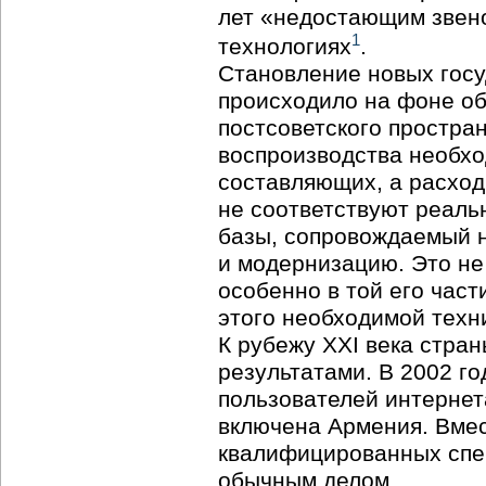
лет «недостающим звен
1
технологиях
.
Становление новых госуд
происходило на фоне об
постсоветского простран
воспроизводства необхо
составляющих, а расход
не соответствуют реаль
базы, сопровождаемый 
и модернизацию. Это не 
особенно в той его част
этого необходимой техн
К рубежу XXI века стра
результатами. В 2002 го
пользователей интернет
включена Армения. Вмес
квалифицированных спец
обычным делом.