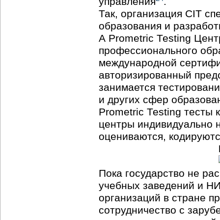
управления
.
Так, организация CIT с
образования и разработ
А Рrometric Теsting Це
профессионального обр
международной сертифик
авторизированный предст
занимается тестировани
и других сфер образова
Prometric Теsting тест
центры индивидуально н
оцениваются, кодируются
Пока государство не ра
учебных заведений и НИ
организаций в стране п
сотрудничество с заруб