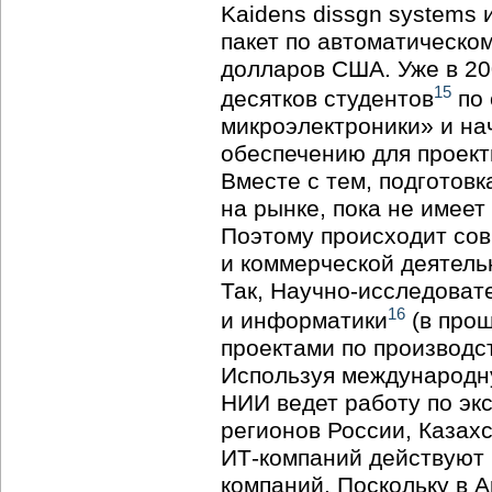
Kaidens dissgn systems
пакет по автоматическо
долларов США. Уже в 20
15
десятков студентов
по 
микроэлектроники» и на
обеспечению для проект
Вместе с тем, подготов
на рынке, пока не имее
Поэтому происходит со
и коммерческой деятель
Так,
Научно-исследоват
16
и информатики
(в про
проектами по производс
Используя международн
НИИ ведет работу по эк
регионов России, Казах
ИТ-компаний
действуют 
компаний. Поскольку в 