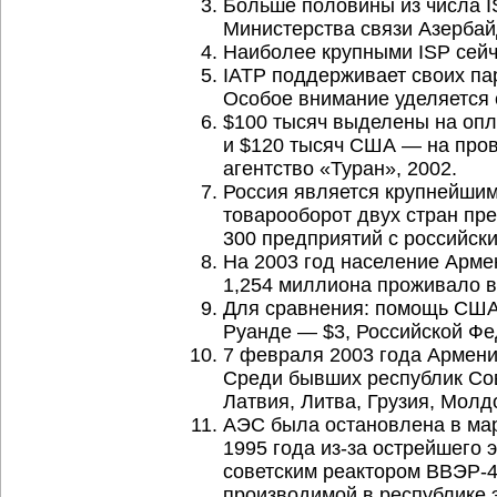
Больше половины из числа I
Министерства связи Азербай
Наиболее крупными ISP сейчас
IATP поддерживает своих па
Особое внимание уделяется 
$100 тысяч выделены на опл
и $120 тысяч США — на про
агентство «Туран», 2002.
Россия является крупнейшим
товарооборот двух стран пр
300 предприятий с российск
На 2003 год население Арме
1,254 миллиона проживало в
Для сравнения: помощь США 
Руанде — $3, Российской Фе
7 февраля 2003 года Армени
Среди бывших республик Сов
Латвия, Литва, Грузия, Молд
АЭС была остановлена в мар
1995 года
из-за
острейшего э
советским реактором ВВЭР-4
производимой в республике э