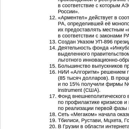
в соответствие с которым А
России».
«Арментел» действует в соо
РА, определившей её моноп
их предоставлять местным 
в соответствии с законами 
Создан Указом УП-896 прези
Деятельность фонда «Инкуба
выделенного правительство
льготного
инновационно-обр
Большинство выпускников пр
НИИ «Алгоритм» решением п
(85 тысяч долларов). В про
и по 15% получили фирмы NCS
instrument (США).
Фонд внешнеполитического 
по профилактике кризисов и 
по реализации первой фазы
Сеть «Мегаком» начала оказы
Тбилиси, Рустави, Мцхета, Г
В Грузии в области интернет