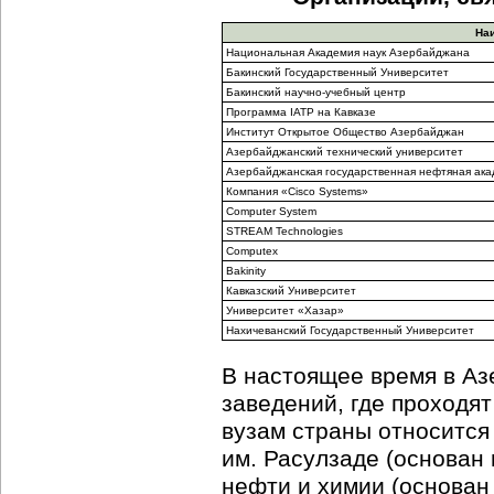
На
Национальная Академия наук Азербайджана
Бакинский Государственный Университет
Бакинский
научно-учебный
центр
Программа IATP на Кавказе
Институт Открытое Общество Азербайджан
Азербайджанский технический университет
Азербайджанская государственная нефтяная ак
Компания «Cisco Systems»
Computer System
STREAM Technologies
Computex
Bakinity
Кавказский Университет
Университет «Хазар»
Нахичеванский Государственный Университет
В настоящее время в Аз
заведений, где проходят
вузам страны относится
им. Расулзаде (основан 
нефти и химии (основан в