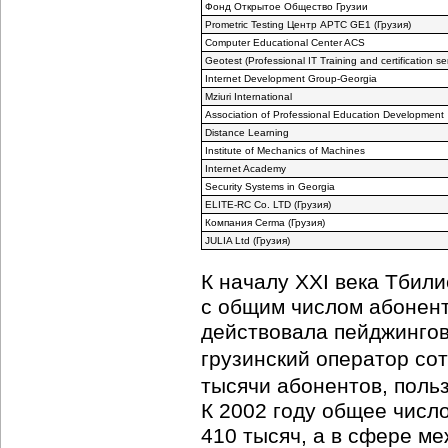
Фонд Открытое Общество Грузии
Рrometric Теsting Центр АРТС GЕ1 (Грузия)
Computer Educational Center ACS
Geotest (Professional IT Training and certification se
Internet Development
Group-Georgia
Mziuri International
Association of Professional Education Development
Distance Learning
Institute of Mechanics of Machines
Internet Academy
Security Systems in Georgia
ELITE-RC
Co. LTD (Грузия)
Компания Cerma (Грузия)
JULIA Ltd (Грузия)
К началу XXI века Тбили
с общим числом абонент
действовала пейджингов
грузинский оператор со
тысячи абонентов, поль
К 2002 году общее числ
410 тысяч, а в сфере м