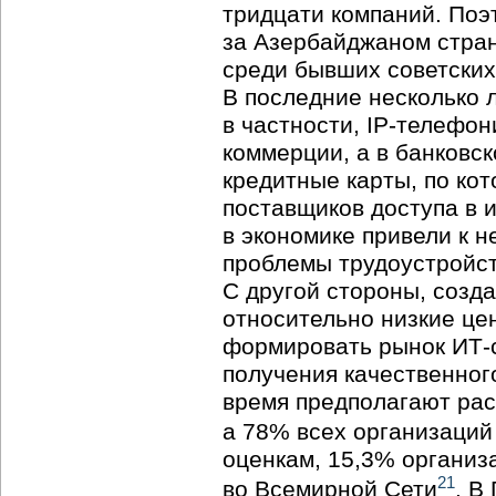
тридцати компаний. Поэ
за Азербайджаном стра
среди бывших советских
В последние несколько 
в частности,
IP-телефон
коммерции, а в банковс
кредитные карты, по ко
поставщиков доступа в 
в экономике привели к н
проблемы трудоустройст
С другой стороны, созд
относительно низкие це
формировать рынок
ИТ-
получения качественног
время предполагают рас
а 78% всех организаций
оценкам, 15,3% организ
21
во Всемирной Сети
. В