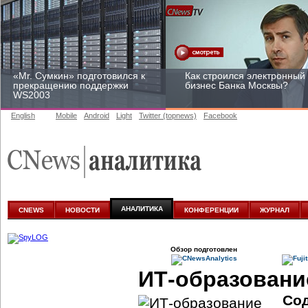
«Mr. Сумкин» подготовился к
Как строился электронный
прекращению поддержки
бизнес Банка Москвы?
WS2003
English
Mobile
Android
Light
Twitter (topnews)
Facebook
Заоблачная оптимизация:
Рейтинг CNewsInfrastructur
как Faberlic изменил подход
2015: приглашаем
к аналитике
участвовать
АНАЛИТИКА
CNEWS
НОВОСТИ
КОНФЕРЕНЦИИ
ЖУРНАЛ
Обзор подготовлен
ИТ-образовани
Со