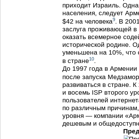
приходит Израиль. Одна
населения, следует Арм
9
$42 на человека
. В 200
заслуга проживающей в 
оказать всемерное соде
исторической родине. О
уменьшена на 10%, что 
10
в стране
.
До 1997 года в Армении
после запуска Медзамо
развиваться в стране. К
и восемь ISP второго ур
пользователей интернета
по различным причинам,
уровня — компании «Арм
дешевым и общедоступ
Пред