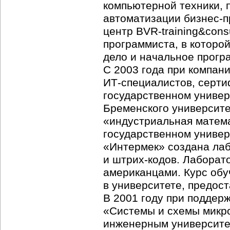
компьютерной техники, 
автоматизации
бизнес-п
центр
BVR-training
&cons
программиста, в которо
дело и начальное прогр
С 2003 года при компани
ИТ-специалистов
, серт
государственном униве
Бременского университе
«индустриальная матем
государственном универ
«Интермек» создана ла
и
штрих-кодов
. Лаборат
американцами. Курс обу
в университете, предос
В 2001 году при поддер
«Системы и схемы микр
инженерным университет