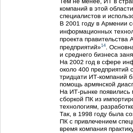
Тем не менее, ИТ в стр
компаний в этой област
специалистов и использ
В 2001 году в Армении 
информационных техно
проекта правительства 
14
предприятий»
. Основн
и среднего бизнеса заня
На 2002 год в сфере ин
около 400 предприятий с
тридцати
ИТ-компаний
б
помощь армянской диас
На
ИТ-рынке
появились 
сборкой ПК из импортир
технологиям, разработк
Так, в 1998 году была 
ПК с привлечением спе
время компания практик