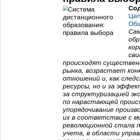
Со
Цел
Общ
Сам
обр
кор
сви
происходят существен
рынка, возрастает кон
отношений и, как след
ресурсы, но и за эффе
за структуризацией эк
по нарастающей проис
упорядочивание произв
их в соответствие с ми
революционной стала 
учета, в области упра