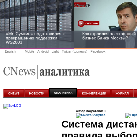
«Mr. Сумкин» подготовился к
Как строился электронный
прекращению поддержки
бизнес Банка Москвы?
WS2003
English
Mobile
Android
Light
Twitter (topnews)
Facebook
Заоблачная оптимизация:
Рейтинг CNewsInfrastructur
как Faberlic изменил подход
2015: приглашаем
к аналитике
участвовать
АНАЛИТИКА
CNEWS
НОВОСТИ
КОНФЕРЕНЦИИ
ЖУРНАЛ
Обзор подготовлен
Система диста
правила выбо