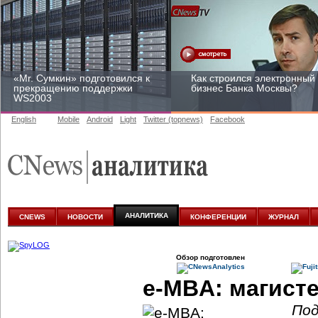
«Mr. Сумкин» подготовился к
Как строился электронный
прекращению поддержки
бизнес Банка Москвы?
WS2003
English
Mobile
Android
Light
Twitter (topnews)
Facebook
Заоблачная оптимизация:
Рейтинг CNewsInfrastructur
как Faberlic изменил подход
2015: приглашаем
к аналитике
участвовать
АНАЛИТИКА
CNEWS
НОВОСТИ
КОНФЕРЕНЦИИ
ЖУРНАЛ
Обзор подготовлен
e-MBA: магист
Под