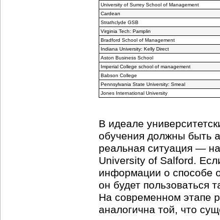
University of Surrey School of Management
Cardean
Strathclyde GSB
Virginia Tech: Pamplin
Bradford School of Management
Indiana University: Kelly Direct
Aston Business School
Imperial College school of management
Babson College
Pennsylvania State University: Smeal
Jones International University
В идеале университетск
обучения должны быть а
реальная ситуация — напр
University of Salford. Е
информации о способе о
он будет пользоваться т
На современном этапе р
аналогична той, что сущ