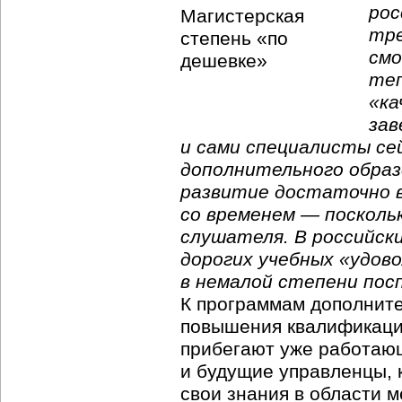
рос
тре
смо
теп
«ка
зав
и сами специалисты се
дополнительного образ
развитие достаточно в
со временем — посколь
слушателя. В российск
дорогих учебных «удов
в немалой степени пос
К программам дополните
повышения квалификации
прибегают уже работаю
и будущие управленцы, 
свои знания в области м