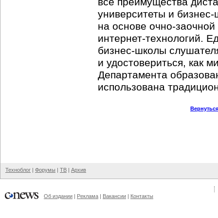
все преимущества диста
университеты и
бизнес-
на основе
очно-заочной
интернет-технологий
. Е
бизнес-школы
слушателя
и удостовериться, как м
Департамента образовани
использована традицион
Вернуться
Техноблог
|
Форумы
|
ТВ
|
Архив
Об издании
|
Реклама
|
Вакансии
|
Контакты