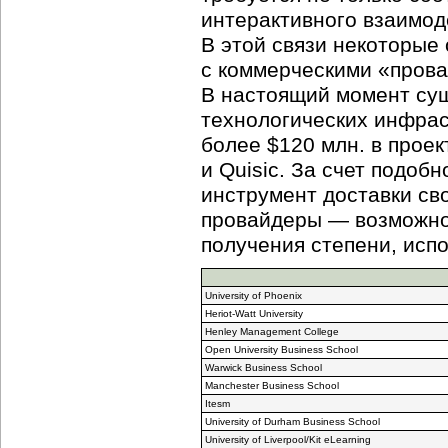
интерактивного взаимоде
В этой связи некоторые
с коммерческими «пров
В настоящий момент сущ
технологических инфрас
более $120 млн. в прое
и Quisic. За счет подоб
инструмент доставки св
провайдеры — возможнос
получения степени, ис
University of Phoenix
Heriot-Watt University
Henley Management College
Open University Business School
Warwick Business School
Manchester Business School
Itesm
University of Durham Business School
University of Liverpool/Kit eLearning