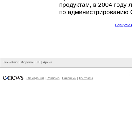
продуктам, в 2004 году 
по администрированию O
Вернуться
Техноблог
|
Форумы
|
ТВ
|
Архив
Об издании
|
Реклама
|
Вакансии
|
Контакты