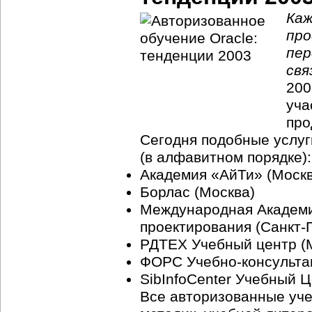
Каж
про
пер
свя
200
уча
про
Сегодня подобные услу
(в алфавитном порядке):
Академия «АйТи» (Москв
Борлас (Москва)
Международная Академи
проектирования (Санкт-
РДТЕХ Учебный центр (М
ФОРС Учебно-консультац
SibInfoCenter Учебный 
Все авторизованные уч