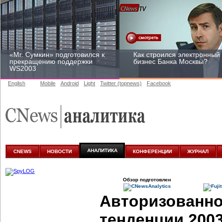
«Mr. Сумкин» подготовился к
Как строился электронный
прекращению поддержки
бизнес Банка Москвы?
WS2003
English
Mobile
Android
Light
Twitter (topnews)
Facebook
Заоблачная оптимизация:
Рейтинг CNewsInfrastructur
как Faberlic изменил подход
2015: приглашаем
к аналитике
участвовать
АНАЛИТИКА
CNEWS
НОВОСТИ
КОНФЕРЕНЦИИ
ЖУРНАЛ
Обзор подготовлен
Авторизованно
тенденции 200