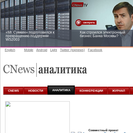
«Mr. Сумкин» подготовился к
Как строился электронный
прекращению поддержки
бизнес Банка Москвы?
WS2003
English
Mobile
Android
Light
Twitter (topnews)
Facebook
Заоблачная оптимизация: как
Рейтинг CNewsInfrastructure 20
Faberlic изменил подход к
приглашаем участвовать
аналитике
АНАЛИТИКА
CNEWS
НОВОСТИ
КОНФЕРЕНЦИИ
ЖУРНАЛ
Совместный проект