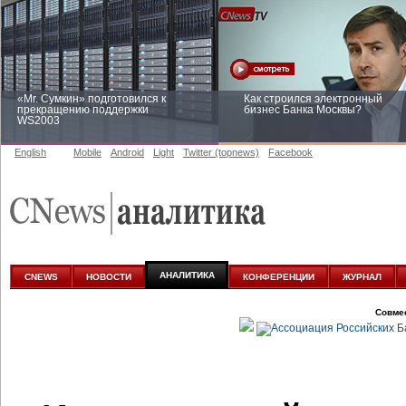
«Mr. Сумкин» подготовился к
Как строился электронный
прекращению поддержки
бизнес Банка Москвы?
WS2003
English
Mobile
Android
Light
Twitter (topnews)
Facebook
Заоблачная оптимизация: как
Рейтинг CNewsInfrastructure 20
Faberlic изменил подход к
приглашаем участвовать
аналитике
АНАЛИТИКА
CNEWS
НОВОСТИ
КОНФЕРЕНЦИИ
ЖУРНАЛ
Совме