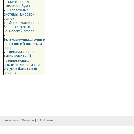
в томительном
ожидании бума
Платежные
системы: мировой
рынок
Информационная
безопасность в
банковской сфере
Телекоммуникационные
решения в банковской
сфере
Динамика цен на
акции компаний,
предлагающих
высокотехнологичные
услуги в банковской
сферах
|
|
|
Техноблог
Форумы
ТВ
Архив