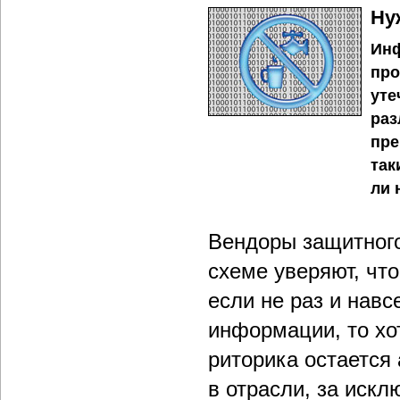
Ну
Инф
про
уте
раз
пре
так
ли 
Вендоры защитного
схеме уверяют, чт
если не раз и навс
информации, то хо
риторика остается
в отрасли, за искл