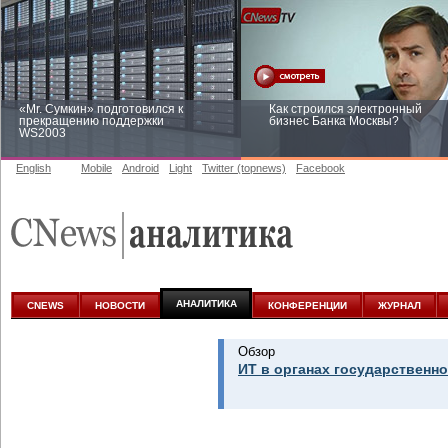
«Mr. Сумкин» подготовился к
Как строился электронный
прекращению поддержки
бизнес Банка Москвы?
WS2003
English
Mobile
Android
Light
Twitter (topnews)
Facebook
Заоблачная оптимизация: как
Рейтинг CNewsInfrastructure 20
Faberlic изменил подход к
приглашаем участвовать
аналитике
АНАЛИТИКА
CNEWS
НОВОСТИ
КОНФЕРЕНЦИИ
ЖУРНАЛ
Обзор
ИТ в органах государственно