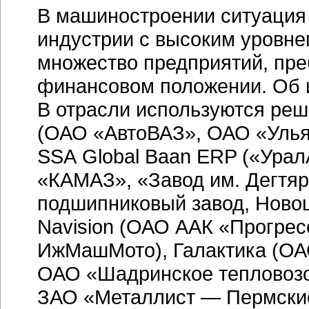
В машиностроении ситуация 
индустрии с высоким уровне
множество предприятий, пр
финансовом положении. Об и
В отрасли используются реше
(ОАО «АвтоВАЗ», ОАО «Улья
SSA Global Baan ERP («Урал
«КАМАЗ», «Завод им. Дегтяре
подшипниковый завод, Новош
Navision (ОАО ААК «Прогре
ИжМашМото), Галактика (ОА
ОАО «Шадринское
тепловоз
ЗАО «Металлист — Пермские 