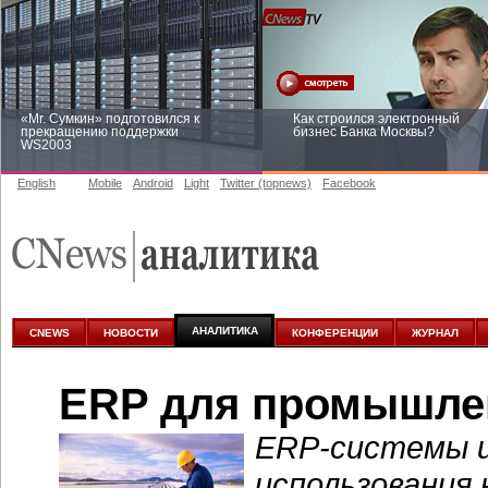
«Mr. Сумкин» подготовился к
Как строился электронный
прекращению поддержки
бизнес Банка Москвы?
WS2003
English
Mobile
Android
Light
Twitter (topnews)
Facebook
Заоблачная оптимизация: как
Рейтинг CNewsInfrastructure 20
Faberlic изменил подход к
приглашаем участвовать
аналитике
АНАЛИТИКА
CNEWS
НОВОСТИ
КОНФЕРЕНЦИИ
ЖУРНАЛ
ERP для промышле
ERP-системы
и
использования