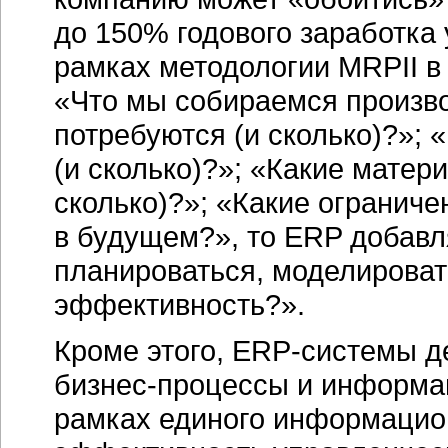
до 150% годового заработка 
рамках методологии MRPII в
«Что мы собираемся произво
потребуются (и сколько)?»; 
(и сколько)?»; «Какие матер
сколько)?»; «Какие огранич
в будущем?», то ERP добавл
планироваться, моделироват
эффективность?».
Кроме этого,
ERP-системы
де
бизнес-процессы
и информац
рамках единого информацио