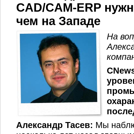
CAD/CAM-ERP нужны
чем на Западе
На во
Алекс
компан
CNews
урове
промы
охара
после
Александр Тасев:
Мы наблю