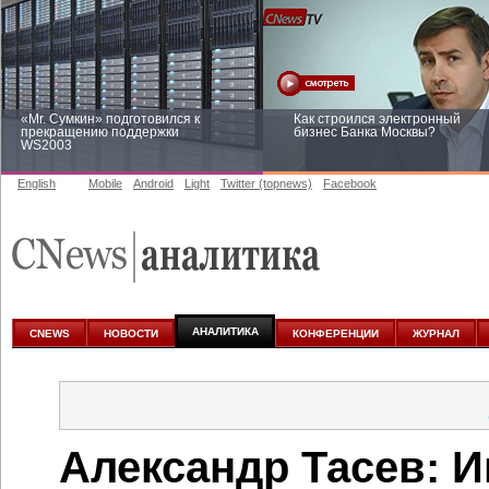
«Mr. Сумкин» подготовился к
Как строился электронный
прекращению поддержки
бизнес Банка Москвы?
WS2003
English
Mobile
Android
Light
Twitter (topnews)
Facebook
Заоблачная оптимизация: как
Рейтинг CNewsInfrastructure 20
Faberlic изменил подход к
приглашаем участвовать
аналитике
АНАЛИТИКА
CNEWS
НОВОСТИ
КОНФЕРЕНЦИИ
ЖУРНАЛ
Александр Тасев: 