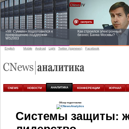
«Mr. Сумкин» подготовился к
Как строился электронный
прекращению поддержки
бизнес Банка Москвы?
WS2003
English
Mobile
Android
Light
Twitter (topnews)
Facebook
Заоблачная оптимизация: как
Рейтинг CNewsInfrastructure 20
Faberlic изменил подход к
приглашаем участвовать
аналитике
АНАЛИТИКА
CNEWS
НОВОСТИ
КОНФЕРЕНЦИИ
ЖУРНАЛ
Обзор подготовлен
Системы защиты: ж