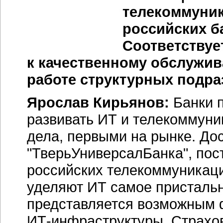
телекоммуни
российских б
Соответствуе
к качественному обслужи
работе структурных подр
Ярослав Кирьянов:
Банки п
развивать ИТ и телекоммуни
дела, первыми на рынке. До
"ТверьУниверсалБанка", пос
российских телекоммуникаци
уделяют ИТ самое пристальн
представляется возможным 
ИТ-инфраструктуры
. Страхо