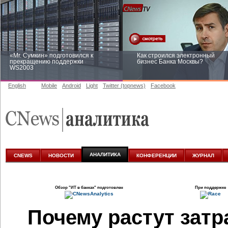
«Mr. Сумкин» подготовился к
Как строился электронный
прекращению поддержки
бизнес Банка Москвы?
WS2003
English
Mobile
Android
Light
Twitter (topnews)
Facebook
Заоблачная оптимизация: как
Рейтинг CNewsInfrastructure 20
Faberlic изменил подход к
приглашаем участвовать
аналитике
АНАЛИТИКА
CNEWS
НОВОСТИ
КОНФЕРЕНЦИИ
ЖУРНАЛ
Обзор
"ИТ в банках"
подготовлен
При поддержке
Почему растут затр