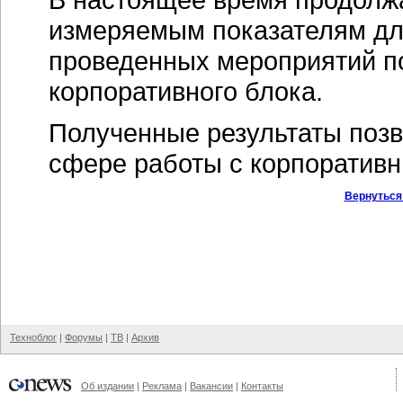
измеряемым показателям дл
проведенных мероприятий п
корпоративного блока.
Полученные результаты позв
сфере работы с корпоратив
Вернуться
Техноблог
|
Форумы
|
ТВ
|
Архив
Об издании
|
Реклама
|
Вакансии
|
Контакты