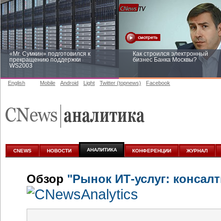
«Mr. Сумкин» подготовился к
Как строился электронный
прекращению поддержки
бизнес Банка Москвы?
WS2003
English
Mobile
Android
Light
Twitter (topnews)
Facebook
Заоблачная оптимизация: как
Рейтинг CNewsInfrastructure 20
Faberlic изменил подход к
приглашаем участвовать
аналитике
АНАЛИТИКА
CNEWS
НОВОСТИ
КОНФЕРЕНЦИИ
ЖУРНАЛ
Обзор
"Рынок ИТ-услуг: консалт