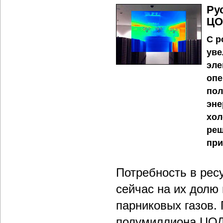
Ру
ЦО
С р
уве
эле
опе
пол
эне
хол
реш
при
Потребность в рес
сейчас на их дол
парниковых газов.
полумиллиона ЦОД.