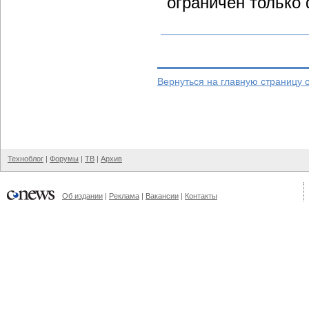
"ограничен только
Вернуться на главную страницу 
Техноблог
|
Форумы
|
ТВ
|
Архив
Об издании
|
Реклама
|
Вакансии
|
Контакты