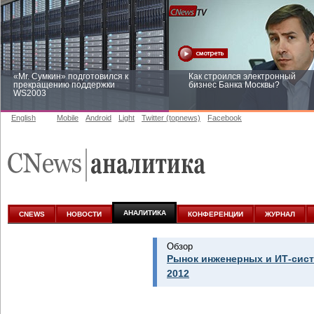
«Mr. Сумкин» подготовился к
Как строился электронный
прекращению поддержки
бизнес Банка Москвы?
WS2003
English
Mobile
Android
Light
Twitter (topnews)
Facebook
Заоблачная оптимизация: как
Рейтинг CNewsInfrastructure 20
Faberlic изменил подход к
приглашаем участвовать
аналитике
АНАЛИТИКА
CNEWS
НОВОСТИ
КОНФЕРЕНЦИИ
ЖУРНАЛ
Обзор
Рынок инженерных и ИТ-сист
2012