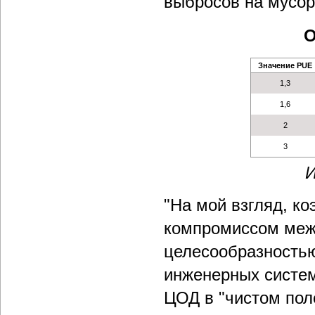
выбросов на мусор
О
Значение PUE
1,3
1,6
2
3
И
"На мой взгляд, к
компромиссом меж
целесообразностью
инженерных систе
ЦОД в "чистом пол