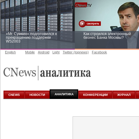
«Mr. Сумкин» подготовился к
Как строился электронный
прекращению поддержки
бизнес Банка Москвы?
WS2003
English
Mobile
Android
Light
Twitter (topnews)
Facebook
Заоблачная оптимизация: как
Рейтинг CNewsInfrastructure 20
Faberlic изменил подход к
приглашаем участвовать
аналитике
АНАЛИТИКА
CNEWS
НОВОСТИ
КОНФЕРЕНЦИИ
ЖУРНАЛ