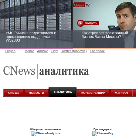
«Mr. Сумкин» подготовился к
Как строился электронный
прекращению поддержки
бизнес Банка Москвы?
WS2003
English
Mobile
Android
Light
Twitter (topnews)
Facebook
Заоблачная оптимизация: как
Рейтинг CNewsInfrastructure 20
Faberlic изменил подход к
приглашаем участвовать
аналитике
АНАЛИТИКА
CNEWS
НОВОСТИ
КОНФЕРЕНЦИИ
ЖУРНАЛ
Обозрение подготовлено
При поддержке