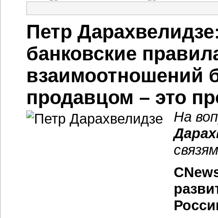
Петр Дарахвелидзе:
банковские правил
взаимоотношений б
продавцом – это п
На во
Дарах
связя
CNews
разви
Росси