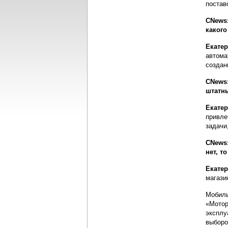
постав
CNews
какого
Екате
автома
создан
CNews:
штатн
Екате
привле
задачи
CNews:
нет, т
Екате
магази
Мобиль
«Мотор
эксплу
выборо