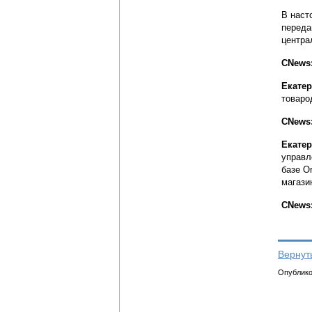
В наст
переда
центра
CNews
Екате
товаро
CNews
Екате
управл
базе O
магази
CNews:
Вернут
Опубликов