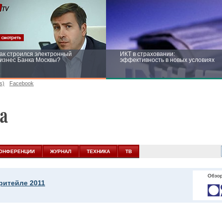
ак строился электронный
ИКТ в страховании:
изнес Банка Москвы?
эффективность в новых условиях
s)
Facebook
ейтинг CNewsInfrastructure 2015:
Информационная безопасность
риглашаем участвовать
бизнеса и госструктур: развитие в
новых условиях
ОНФЕРЕНЦИИ
ЖУРНАЛ
ТЕХНИКА
ТВ
Обзор
ритейле 2011