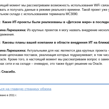
оящий момент мы рассматриваем возможность использования WiFi связи
вать и получать данные в режиме реального времени. Такой проект уже
льном складе с использованием терминала МС3090.
: Какие ИТ-проекты были реализованы в «Детском мире» в последн
рина Ларюшкина:
Из крупных проектов я могу назвать внедрение несколь
движения.
: Каковы планы вашей компании в области внедрения ИТ на ближа
рина Ларюшкина:
Актуальными для нас являются два крупных проекта 
ение цепочками поставок, реализация которых подразумевает, в том чис
racle. Кроме того, в настоящий момент мы рассматриваем вопрос о заме
нах сети и на складе – очевидно, это также будет решение на Oracle.
 Спасибо.
ься на главную страницу обзора
ано в 2011 г.