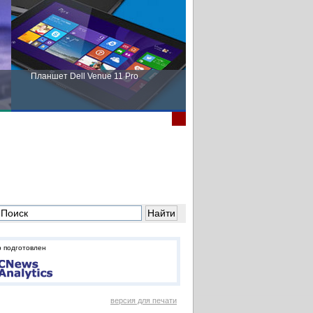
Планшет Dell Venue 11 Pro
Пора выбирать Fujitsu!
 подготовлен
версия для печати