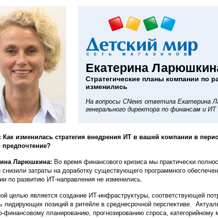
Екатерина Ларюшкин
Стратегические планы компании по р
изменились
На вопросы CNews ответила Екатерина Л
генерального директора по финансам и ИТ
 Как изменилась стратегия внедрения ИТ в вашей компании в пери
о предпочтение?
рина Ларюшкина:
Во время финансового кризиса мы практически полнос
и снизили затраты на доработку существующего программного обеспечен
ии по развитию ИТ-направления не изменились.
ой целью является создание ИТ-инфраструктуры, соответствующей потр
ь лидирующих позиций в ритейле в среднесрочной перспективе. Актуал
о-финансовому планированию, прогнозированию спроса, категорийному