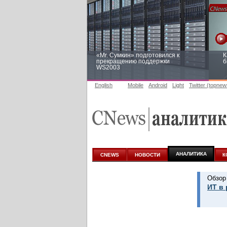
«Mr. Сумкин» подготовился к
К
прекращению поддержки
б
WS2003
English
Mobile
Android
Light
Twitter (topnew
Заоблачная оптимизация: как
Р
Faberlic изменил подход к
п
аналитике
АНАЛИТИКА
CNEWS
НОВОСТИ
К
Обзор
ИТ в 