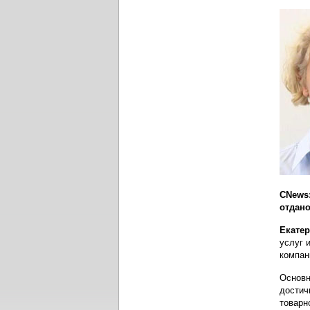
CNews:
отдан
Екате
услуг 
компан
Основн
достич
товарн