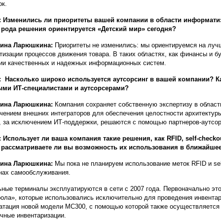
ок.
: Изменились ли приоритеты вашей компании в области информати
 рода решения ориентируется «Детский мир» сегодня?
рина Ларюшкина:
Приоритеты не изменились: мы ориентируемся на луч
тизации процессов движения товара. В таких областях, как финансы и бу
ии качественных и надежных информационных систем.
 Насколько широко используется аутсорсинг в вашей компании? К
ыми ИТ-специалистами и аутсорсерами?
рина Ларюшкина:
Компания сохраняет собственную экспертизу в облас
чением внешних интеграторов для обеспечения целостности архитектуры
, за исключением ИТ-поддержки, решаются с помощью партнеров-аутсор
 Использует ли ваша компания такие решения, как RFID, self-check
о рассматриваете ли вы возможность их использования в ближайше
рина Ларюшкина:
Мы пока не планируем использование меток RFID и sel
нах самообслуживания.
ные терминалы эксплуатируются в сети с 2007 года. Первоначально э
ола», которые использовались исключительно для проведения инвентар
атация новой модели MC300, с помощью которой также осуществляется п
чные инвентаризации.