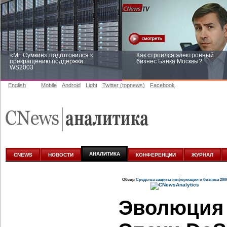
«Mr. Сумкин» подготовился к
Как строился электронный
прекращению поддержки
бизнес Банка Москвы?
WS2003
English
Mobile
Android
Light
Twitter (topnews)
Facebook
Заоблачная оптимизация: как
Рейтинг CNewsInfrastructure 20
Faberlic изменил подход к
приглашаем участвовать
аналитике
АНАЛИТИКА
CNEWS
НОВОСТИ
КОНФЕРЕНЦИИ
ЖУРНАЛ
Обзор
Средства защиты информации и бизнеса 200
Эволюция 