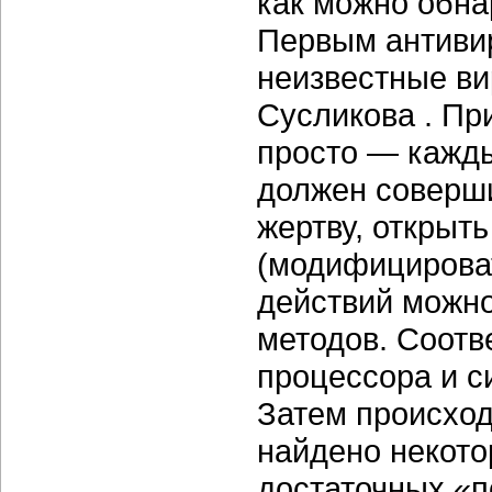
как можно обна
Первым антивир
неизвестные ви
Сусликова
. Пр
просто — кажды
должен соверш
жертву, открыть
(модифицироват
действий можно
методов. Соотв
процессора и с
Затем происход
найдено некото
достаточных «п