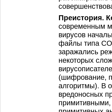
совершенствова
Преистория. К
современным м
вирусов началь
файлы типа CO
заражались реж
некоторых слож
вирусописателе
(шифрование, 
алгоритмы). В 
вредоносных пр
примитивными, 
примитивных а