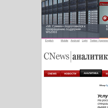
«Mr. Сумкин» подготовился к
К
прекращению поддержки
б
WS2003
English
Mobile
Android
Light
Twitter (topnew
Заоблачная оптимизация: как
Р
Faberlic изменил подход к
п
аналитике
АНАЛИТИКА
CNEWS
НОВОСТИ
К
Обзор
Ср
Услу
На рос
специа
рынке 