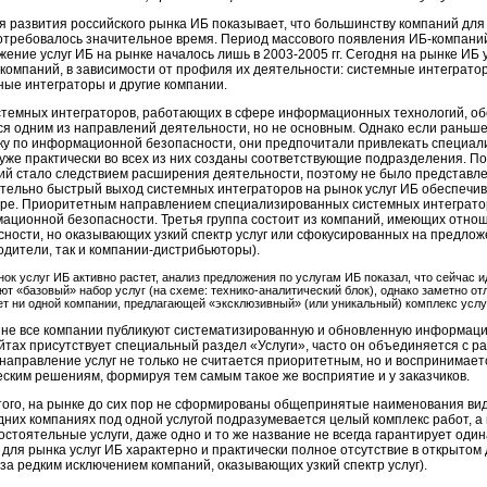
я развития российского рынка ИБ показывает, что большинству компаний д
потребовалось значительное время. Период массового появления ИБ-компаний
жение услуг ИБ на рынке началось лишь в 2003-2005 гг. Сегодня на рынке ИБ
 компаний, в зависимости от профиля их деятельности: системные интеграт
ные интеграторы и другие компании.
стемных интеграторов, работающих в сфере информационных технологий, о
ся одним из направлений деятельности, но не основным. Однако если раньш
ку по информационной безопасности, они предпочитали привлекать специал
 уже практически во всех из них созданы соответствующие подразделения. П
ий стало следствием расширения деятельности, поэтому не было представлен
тельно быстрый выход системных интеграторов на рынок услуг ИБ обеспечив
ре. Приоритетным направлением специализированных системных интегратор
ационной безопасности. Третья группа состоит из компаний, имеющих отн
сности, но оказывающих узкий спектр услуг или сфокусированных на предлож
одители, так и компании-дистрибьюторы).
нок услуг ИБ активно растет, анализ предложения по услугам ИБ показал, что сейчас
ют «базовый» набор услуг (на схеме: технико-аналитический блок), однако заметно о
ет ни одной компании, предлагающей «эксклюзивный» (или уникальный) комплекс услу
 не все компании публикуют систематизированную и обновленную информацию 
айтах присутствует специальный раздел «Услуги», часто он объединяется с р
 направление услуг не только не считается приоритетным, но и воспринимает
еским решениям, формируя тем самым такое же восприятие и у заказчиков.
того, на рынке до сих пор не сформированы общепринятые наименования видо
 одних компаниях под одной услугой подразумевается целый комплекс работ, 
остоятельные услуги, даже одно и то же название не всегда гарантирует оди
 для рынка услуг ИБ характерно и практически полное отсутствие в открытом
(за редким исключением компаний, оказывающих узкий спектр услуг).