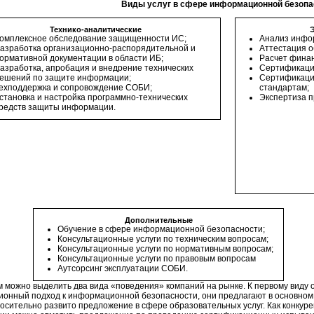
Виды услуг в сфере информационной безопа
Технико-аналитические
омплексное обследование защищенности ИС;
Анализ инфо
азработка организационно-распорядительной и
Аттестация 
ормативной документации в области ИБ;
Расчет фина
азработка, апробация и внедрение технических
Сертификаци
ешений по защите информации;
Сертификаци
ехподдержка и сопровождение СОБИ;
стандартам;
становка и настройка программно-технических
Экспертиза п
редств защиты информации.
Дополнительные
Обучение в сфере информационной безопасности;
Консультационные услуги по техническим вопросам;
Консультационные услуги по нормативным вопросам;
Консультационные услуги по правовым вопросам
Аутсорсинг эксплуатации СОБИ.
м можно выделить два вида «поведения» компаний на рынке. К первому виду
ионный подход к информационной безопасности, они предлагают в основном ус
носительно развито предложение в сфере образовательных услуг. Как конкур