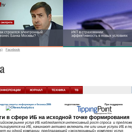
ак строился электронный
ИКТ в страховании:
изнес Банка Москвы?
эффективность в новых условиях
s)
Facebook
ейтинг CNewsInfrastructure 2015:
Информационная безопасность
риглашаем участвовать
бизнеса и госструктур: развитие в
новых условиях
ОНФЕРЕНЦИИ
ЖУРНАЛ
ТЕХНИКА
ТВ
едства защиты информации и бизнеса 2006
подготовлен
При поддержке
ги в сфере ИБ на исходной точке формирования
сийском рынке услуг ИБ наблюдается интенсивный рост спроса и предложе
лизируются на ИБ, начинают активно включать те или иные услуги ИБ в п
нет ни одной компании, предлагающей «эксклюзивный» комплекс услуг.