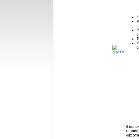
К
Р
н
Р
р
Т
У
с
В цело
традиц
них от