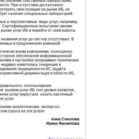
ий (наличие собственных лабораторий).
тся. При отсутствии достаточного
потерять свои позиции на рынке ИБ, не
ебует наличия специальных лабораторий.
вые и перспективные виды услуг, например,
.п. Сертификационные испытания своими
 рынке услуг ИБ и перейти от схем работы
названия услуг до сих пор отсутствуют. В
ляемые в предложениях компаний.
ктически всеми компаниями, полноценно
ой стороне обеспечения информационной
ановка и настройка программно-технических
о недавно наметилась тенденция в
следования защищенности ИС (аудита
нормативной документации в области ИБ,
правильного» использования:
и рынком услуг ИБ того уровня развития,
ение услуг перестало носить хаотичный
я услуг.
ехнико-аналитические, экспертно-
ом спроса на эти услуги.
Анна Соколова
Ирина Филиппова