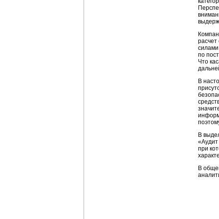
катего
Перспе
вниман
выдерж
Компан
расчет
силами
по пос
Что кас
дальне
В наст
присут
безопа
средст
значит
информ
поэтому
В выде
«Аудит
при ко
характ
В обще
аналит