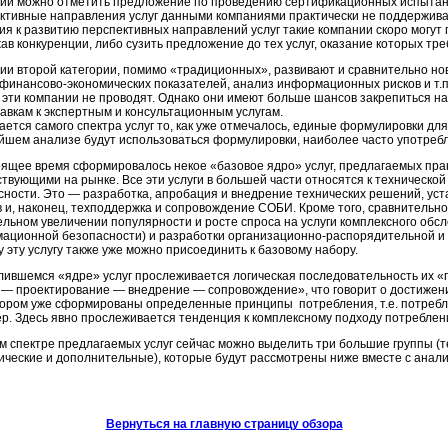
рии можно отметить предложение по проведению сертификационных испытан
ктивные направления услуг данными компаниями практически не поддерживаю
ия к развитию перспективных направлений услуг такие компании скоро могут 
ав конкуренции, либо сузить предложение до тех услуг, оказание которых тр
ии второй категории, помимо «традиционных», развивают и сравнительно но
 финансово-экономических показателей, анализ информационных рисков и т
 эти компании не проводят. Однако они имеют больше шансов закрепиться на
тавкам к экспертным и консультационным услугам.
ается самого спектра услуг то, как уже отмечалось, единые формулировки для 
йшем анализе будут использоваться формулировки, наиболее часто употреб
оящее время сформировалось некое «базовое ядро» услуг, предлагаемых пра
ствующими на рынке. Все эти услуги в большей части относятся к техническ
сности. Это — разработка, апробация и внедрение технических решений, уст
в и, наконец, техподдержка и сопровождение СОБИ. Кроме того, сравнительн
ельном увеличении популярности и росте спроса на услуги комплексного об
ационной безопасности) и разработки организационно-распорядительной и 
 эту услугу также уже можно присоединить к базовому набору.
лившемся «ядре» услуг прослеживается логическая последовательность их «
 — проектирование — внедрение — сопровождение», что говорит о достижени
тором уже сформированы определенные принципы потребления, т.е. потребл
ер. Здесь явно прослеживается тенденция к комплексному подходу потреблени
м спектре предлагаемых услуг сейчас можно выделить три большие группы (т
ические и дополнительные), которые будут рассмотрены ниже вместе с анализ
Вернуться на главную страницу обзора