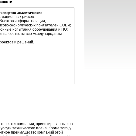
сности
Экспертно-аналитические
рмационных рисков;
объектов информатизации;
нсово-экономических показателей СОБИ;
онные испытания оборудования и ПО;
я на соответствие международным
роектов и решений.
 относятся компании, ориентированные на
луги технического плана. Кроме того, у
ентное преимущество компаний этой