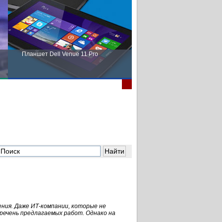
Планшет Dell Venue 11 Pro
Пора выбирать Fujitsu!
ния. Даже ИТ-компании, которые не
еречень предлагаемых работ. Однако на