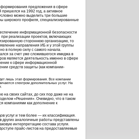
ля формирования предложения в сфере
 пришелся на 1992 год, а активное
 условно можно выделить три большие
оры широкого профиля, специализированные
беспечение информационной безопасности
е при реализации проектов, включающих
изированную стороннюю организацию, то
оявление направления ИБ и у этой группы
о в полную силу с самого начала.
ался за счет уже сложившегося имиджа в
ов является деятельность именно в сфере
ошение к сфере информационной
ении средств защиты (как компании-
 идет лишь этап формирования. Все компании
тличаются спектром дополнительных услуг. На
г.
на своих сайтах, до сих пор даже не на
азделом «Решения». Очевидно, что в таком
ся компаниями как дополнение к
в услуг и тем более — их классификация.
а в других аналогичные работы представлены
наковую интерпретацию состава услуги.
 доступе
прайс-листов
на предоставляемые