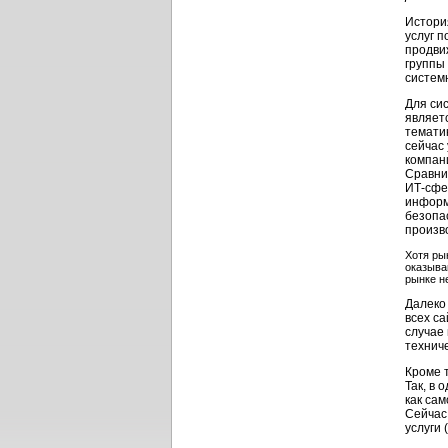
Истори
услуг 
продви
группы
систем
Для си
являет
темати
сейчас
компан
Сравни
ИТ-сфе
информ
безопа
произв
Хотя ры
оказыва
рынке н
Далеко
всех с
случае
технич
Кроме 
Так, в
как сам
Сейчас
услуги 