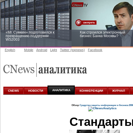
«Mr. Сумкин» подготовился к
Как строился электронный
прекращению поддержки
бизнес Банка Москвы?
WS2003
English
Mobile
Android
Light
Twitter (topnews)
Facebook
Заоблачная оптимизация: как
Рейтинг CNewsInfrastructure 20
Faberlic изменил подход к
приглашаем участвовать
аналитике
АНАЛИТИКА
CNEWS
НОВОСТИ
КОНФЕРЕНЦИИ
ЖУРНАЛ
Обзор
Средства защиты информации и бизнеса 200
Стандарты