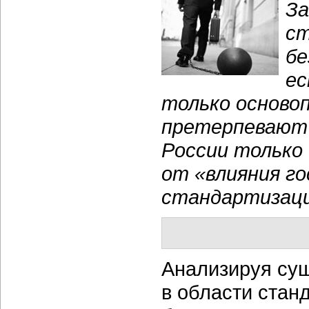
За
ст
бе
ес
только осново
претерпевают 
России только
от «влияния го
стандартизаци
Анализируя су
в области стан