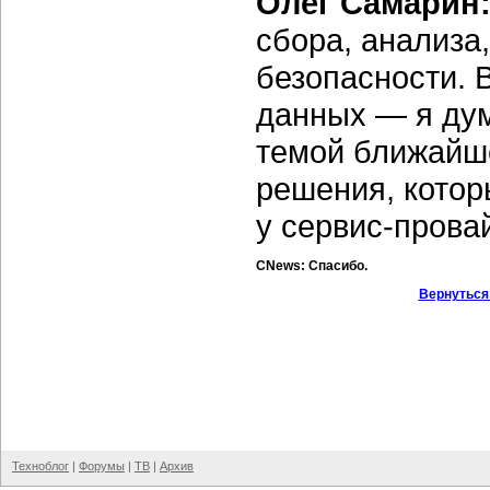
Олег Самарин
сбора, анализа
безопасности. 
данных — я дум
темой ближайшег
решения, котор
у
сервис-прова
CNews: Спасибо.
Вернуться
Техноблог
|
Форумы
|
ТВ
|
Архив