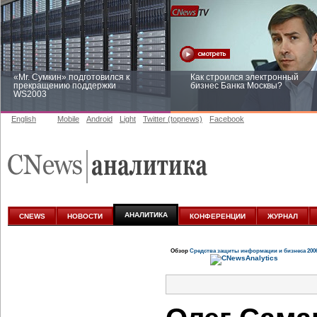
«Mr. Сумкин» подготовился к
Как строился электронный
прекращению поддержки
бизнес Банка Москвы?
WS2003
English
Mobile
Android
Light
Twitter (topnews)
Facebook
Заоблачная оптимизация: как
Рейтинг CNewsInfrastructure 20
Faberlic изменил подход к
приглашаем участвовать
аналитике
АНАЛИТИКА
CNEWS
НОВОСТИ
КОНФЕРЕНЦИИ
ЖУРНАЛ
Обзор
Средства защиты информации и бизнеса 200