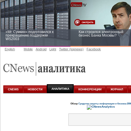
«Mr. Сумкин» подготовился к
Как строился электронный
прекращению поддержки
бизнес Банка Москвы?
WS2003
English
Mobile
Android
Light
Twitter (topnews)
Facebook
Заоблачная оптимизация: как
Рейтинг CNewsInfrastructure 20
Faberlic изменил подход к
приглашаем участвовать
аналитике
АНАЛИТИКА
CNEWS
НОВОСТИ
КОНФЕРЕНЦИИ
ЖУРНАЛ
Обзор
Средства защиты информации и бизнеса 200