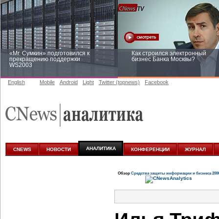
«Mr. Сумкин» подготовился к
Как строился электронный
прекращению поддержки
бизнес Банка Москвы?
WS2003
English
Mobile
Android
Light
Twitter (topnews)
Facebook
Заоблачная оптимизация: как
Рейтинг CNewsInfrastructure 20
Faberlic изменил подход к
приглашаем участвовать
аналитике
АНАЛИТИКА
CNEWS
НОВОСТИ
КОНФЕРЕНЦИИ
ЖУРНАЛ
Обзор
Средства защиты информации и бизнеса 200