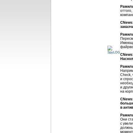
Рамил
оттого,
компани
CNews:
заказч
Рамил
Пересм
Имеющи
файрво
CNews:
Наскол
Рамил
Наприм
Check,
и спрос
необхо
и друг
на кор
CNews:
больше
в анти
Рамил
Они ст
с увел
должны
момент 