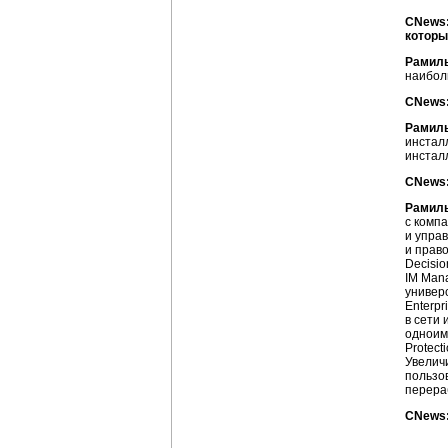
CNews:
которы
Рамил
наибол
CNews:
Рамил
инсталл
инсталл
CNews:
Рамил
с комп
и упра
и право
Decisi
IM Man
универ
Enterpr
в сети 
одноиме
Protec
Увелич
пользов
перераб
CNews: