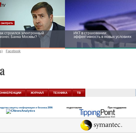
ак строился электронный
ИКТ в страховании:
изнес Банка Москвы?
эффективность в новых условиях
s)
Facebook
ейтинг CNewsInfrastructure 2015:
Информационная безопасность
риглашаем участвовать
бизнеса и госструктур: развитие в
новых условиях
ОНФЕРЕНЦИИ
ЖУРНАЛ
ТЕХНИКА
ТВ
едства защиты информации и бизнеса 2006
подготовлен
При поддержке