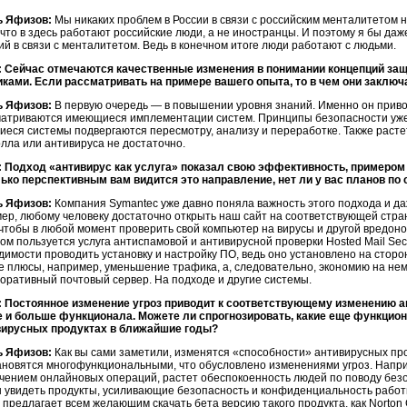
ь Яфизов:
Мы никаких проблем в России в связи с российским менталитетом 
 что в здесь работают российские люди, а не иностранцы. И поэтому я бы да
й в связи с менталитетом. Ведь в конечном итоге люди работают с людьми.
 Сейчас отмечаются качественные изменения в понимании концепций за
иками. Если рассматривать на примере вашего опыта, то в чем они заклю
ь Яфизов:
В первую очередь — в повышении уровня знаний. Именно он приво
атриваются имеющиеся имплементации систем. Принципы безопасности уже 
еся системы подвергаются пересмотру, анализу и переработке. Также растет
лла или антивируса не достаточно.
 Подход «антивирус как услуга» показал свою эффективность, примером
ько перспективным вам видится это направление, нет ли у вас планов по
ь Яфизов:
Компания Symantec уже давно поняла важность этого подхода и да
ер, любому человеку достаточно открыть наш сайт на соответствующей страни
 чтобы в любой момент проверить свой компьютер на вирусы и другой вредон
ом пользуется услуга антиспамовой и антивирусной проверки Hosted Mail Sec
димости проводить установку и настройку ПО, ведь оно установлено на сторо
ие плюсы, например, уменьшение трафика, а, следовательно, экономию на нем
поративный почтовый сервер. На подходе и другие системы.
 Постоянное изменение угроз приводит к соответствующему изменению ан
 и больше функционала. Можете ли спрогнозировать, какие еще функцио
вирусных продуктах в ближайшие годы?
ь Яфизов:
Как вы сами заметили, изменятся «способности» антивирусных про
ановятся многофункциональными, что обусловлено изменениями угроз. Наприм
ичением онлайновых операций, растет обеспокоенность людей по поводу без
 увидеть продукты, усиливающие безопасность и конфиденциальность работ
предлагает всем желающим скачать бета версию такого продукта, как Norton C