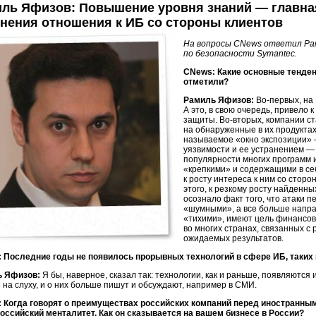
ль Яфизов: Повышение уровня знаний — главная
нения отношения к ИБ со стороны клиентов
На вопросы CNews ответил Ра
по безопасности Symantec.
CNews: Какие основные тенде
отметили?
Рамиль Яфизов:
Во-первых,
на 
А это, в свою очередь, привело
защиты.
Во-вторых,
компании ст
на обнаруженные в их продуктах
называемое «окно экспозиции» 
уязвимости и ее устранением —
популярности многих программ 
«крепкими» и содержащими в се
к росту интереса к ним со сторо
этого, к резкому росту найденн
осознало факт того, что атаки
«шумными», а все больше напра
«тихими», имеют цель финансо
во многих странах, связанных с
ожидаемых результатов.
 Последние годы не появилось прорывных технологий в сфере ИБ, таких
ь Яфизов:
Я бы, наверное, сказал так: технологии, как и раньше, появляютс
 на слуху, и о них больше пишут и обсуждают, например в СМИ.
 Когда говорят о преимуществах российских компаний перед иностранными
российский менталитет. Как он сказывается на вашем бизнесе в России?