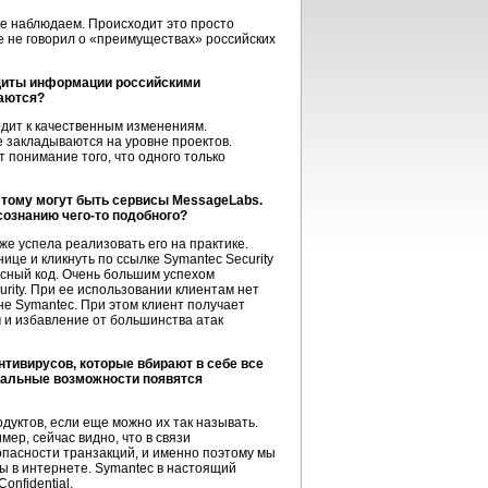
не наблюдаем. Происходит это просто
же не говорил о «преимуществах» российских
щиты информации российскими
чаются?
дит к качественным изменениям.
закладываются на уровне проектов.
 понимание того, что одного только
 тому могут быть сервисы MessageLabs.
 сознанию
чего-то
подобного?
же успела реализовать его на практике.
це и кликнуть по ссылке Symantec Security
осный код. Очень большим успехом
urity. При ее использовании клиентам нет
не Symantec. При этом клиент получает
 и избавление от большинства атак
тивирусов, которые вбирают в себе все
нальные возможности появятся
дуктов, если еще можно их так называть.
ер, сейчас видно, что в связи
опасности транзакций, и именно поэтому мы
ы в интернете. Symantec в настоящий
onfidential.