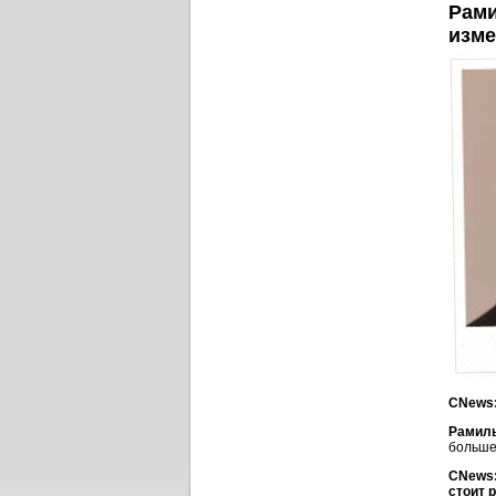
Рами
изме
CNews:
Рамил
больше
CNews:
стоит 