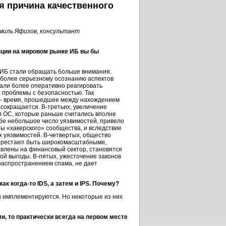
 причина качественного
миль Яфизов, консультант
нции на мировом рынке ИБ вы бы
ИБ стали обращать больше внимания.
 к более серьезному осознанию аспектов
али более оперативно реагировать
 проблемы с безопасностью. Так
­– время, прошедшее между нахождением
 сокращается.
В-третьих,
увеличение
и ОС, которые раньше считались вполне
бе небольшое число уязвимостей, привело
ны «хакерского» сообщества, и вследствие
ых уязвимостей.
В-четвертых,
общество
 перестают быть широкомасштабными,
влены на финансовый сектор, становятся
вой выгоды.
В-пятых,
ужесточение законов
 распространением спама, не дает
 как
когда-то
IDS, а затем и IPS. Почему?
я и имплементируются. Но некоторые из них
, то практически всегда на первом месте