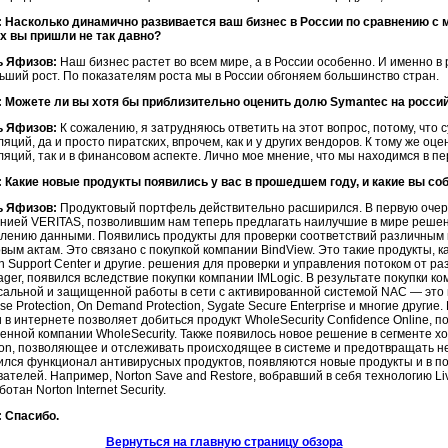
 Насколько динамично развивается ваш бизнес в России по сравнению с м
х вы пришли не так давно?
ь Яфизов:
Наш бизнес растет во всем мире, а в России особенно. И именно 
ьший рост. По показателям роста мы в России обгоняем большинство стран.
 Можете ли вы хотя бы приблизительно оценить долю Symantec на росси
ь Яфизов:
К сожалению, я затрудняюсь ответить на этот вопрос, потому, что
яций, да и просто пиратских, впрочем, как и у других вендоров. К тому же оц
яций, так и в финансовом аспекте. Лично мое мнение, что мы находимся в пе
 Какие новые продукты появились у вас в прошедшем году, и какие вы с
ь Яфизов:
Продуктовый портфель действительно расширился. В первую оче
анией VERITAS, позволившим нам теперь предлагать наилучшие в мире реше
влению данными. Появились продукты для проверки соответствий различным 
вым актам. Это связано с покупкой компании BindView. Это такие продукты, как
on Support Center и другие. решения для проверки и управления потоком от
ager, появился вследствие покупки компании IMLogic. В результате покупки 
сальной и защищенной работы в сети с активированной системой NAC — это пр
ise Protection, On Demand Protection, Sygate Secure Enterprise и многие дру
и в интернете позволяет добиться продукт WholeSecurity Confidence Online, п
нной компании WholeSecurity. Также появилось новое решение в сегменте хос
tion, позволяющее и отслеживать происходящее в системе и предотвращать 
ился функционал антивирусных продуктов, появляются новые продукты и в п
ателей. Например, Norton Save and Restore, вобравший в себя технологию Li
отан Norton Internet Security.
 Спасибо.
Вернуться на главную страницу обзора