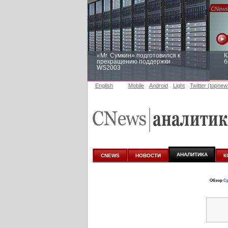
«Mr. Сумкин» подготовился к
К
прекращению поддержки
б
WS2003
English
Mobile
Android
Light
Twitter (topnew
Заоблачная оптимизация: как
Р
Faberlic изменил подход к
п
аналитике
АНАЛИТИКА
CNEWS
НОВОСТИ
К
Обзор
Ср