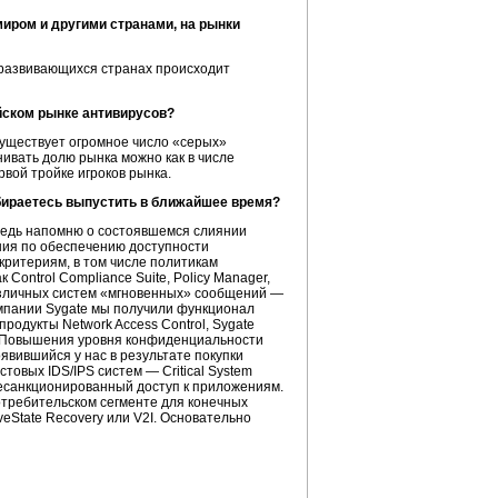
иром и другими странами, на рынки
в развивающихся странах происходит
йском рынке антивирусов?
 существует огромное число «серых»
енивать долю рынка можно как в числе
рвой тройке игроков рынка.
обираетесь выпустить в ближайшее время?
редь напомню о состоявшемся слиянии
ния по обеспечению доступности
критериям, в том числе политикам
 Control Compliance Suite, Policy Manager,
 различных систем «мгновенных» сообщений —
компании Sygate мы получили функционал
одукты Network Access Control, Sygate
гие. Повышения уровня конфиденциальности
оявившийся у нас в результате покупки
товых IDS/IPS систем — Critical System
несанкционированный доступ к приложениям.
отребительском сегменте для конечных
veState Recovery или V2I. Основательно