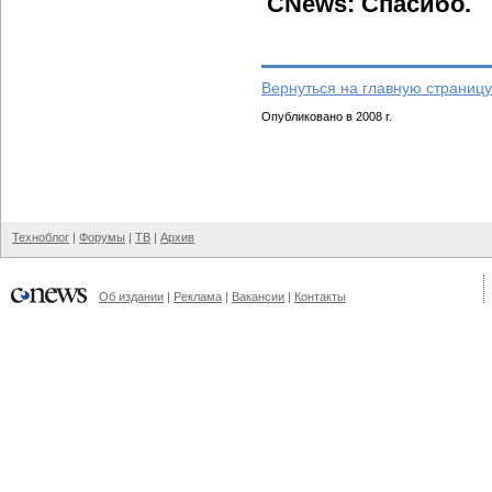
CNews: Спасибо.
Вернуться на главную страницу
Опубликовано в 2008 г.
Техноблог
|
Форумы
|
ТВ
|
Архив
Об издании
|
Реклама
|
Вакансии
|
Контакты