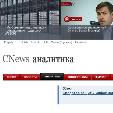
«Mr. Сумкин» подготовился к
Как строился электронный
прекращению поддержки
бизнес Банка Москвы?
WS2003
English
Mobile
Android
Light
Twitter (topnews)
Facebook
Заоблачная оптимизация: как
Рейтинг CNewsInfrastructure 20
Faberlic изменил подход к
приглашаем участвовать
аналитике
АНАЛИТИКА
CNEWS
НОВОСТИ
КОНФЕРЕНЦИИ
ЖУРНАЛ
Обзор
Средства защиты информац