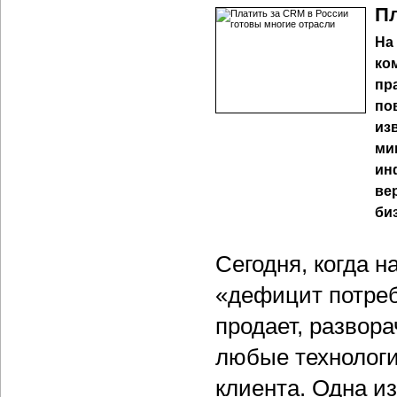
Пл
На
ко
пр
по
из
ми
ин
ве
би
Сегодня, когда н
«дефицит потреби
продает, развор
любые технологи
клиента. Одна и