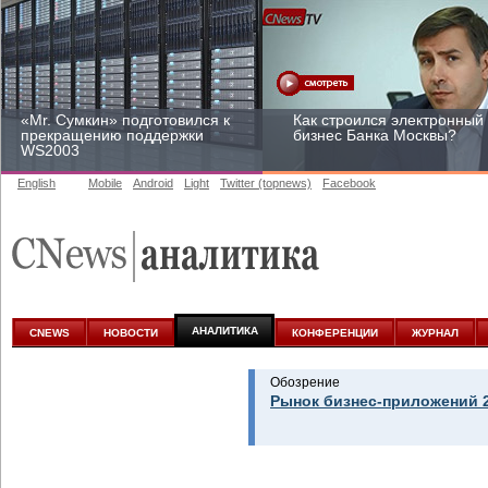
«Mr. Сумкин» подготовился к
Как строился электронный
прекращению поддержки
бизнес Банка Москвы?
WS2003
English
Mobile
Android
Light
Twitter (topnews)
Facebook
Заоблачная оптимизация:
Рейтинг CNewsInfrastructur
как Faberlic изменил подход
2015: приглашаем
к аналитике
участвовать
АНАЛИТИКА
CNEWS
НОВОСТИ
КОНФЕРЕНЦИИ
ЖУРНАЛ
Обозрение
Рынок бизнес-приложений 