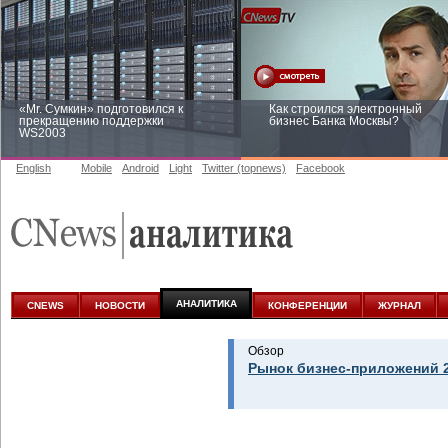
«Mr. Сумкин» подготовился к
Как строился электронный
прекращению поддержки
бизнес Банка Москвы?
WS2003
English
Mobile
Android
Light
Twitter (topnews)
Facebook
Заоблачная оптимизация: как
Рейтинг CNewsInfrastructure 20
Faberlic изменил подход к
приглашаем участвовать
аналитике
АНАЛИТИКА
CNEWS
НОВОСТИ
КОНФЕРЕНЦИИ
ЖУРНАЛ
Обзор
Рынок бизнес-приложений 