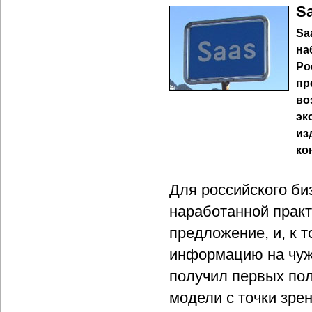
S
Sa
на
Ро
пр
во
эк
из
ко
Для российского би
наработанной практ
предложение, и, к 
информацию на чужи
получил первых по
модели с точки зре