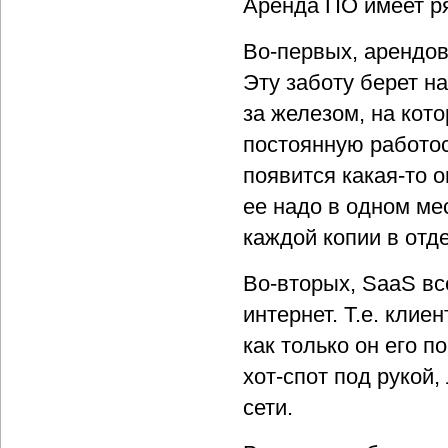
Аренда ПО имеет р
Во-первых, арендо
Эту заботу берет н
за железом, на кот
постоянную работос
появится какая-то о
ее надо в одном ме
каждой копии в отд
Во-вторых, SaaS все
интернет. Т.е. клие
как только он его п
хот-спот под рукой
сети.