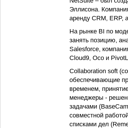
NetSuite – был соз
Эллисона. Компания
аренду CRM, ERP, а
На рынке BI по мод
занять позицию, ан
Salesforce, компани
Cloud9, Oco и PivotL
Сollaboration soft 
обеспечивающие пр
временем, приняти
менеджеры - решен
задачами (BaseCamp,
совместной работой 
списками дел (Remem