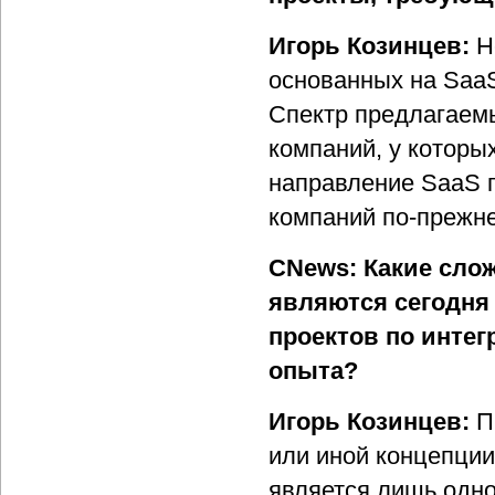
Игорь Козинцев:
Н
основанных на SaaS
Спектр предлагаем
компаний, у которы
направление SaaS 
компаний по-прежне
CNews: Какие сло
являются сегодня
проектов по интег
опыта?
Игорь Козинцев:
Пр
или иной концепци
является лишь одно