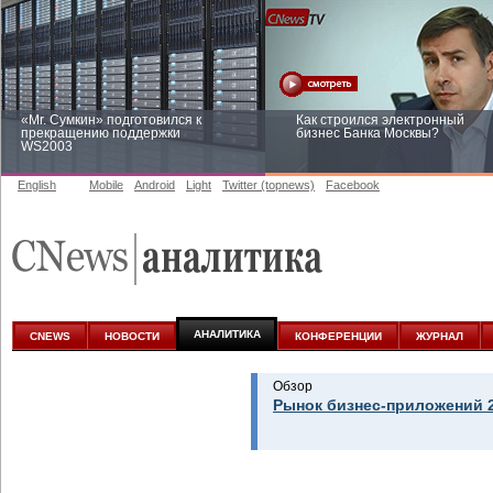
«Mr. Сумкин» подготовился к
Как строился электронный
прекращению поддержки
бизнес Банка Москвы?
WS2003
English
Mobile
Android
Light
Twitter (topnews)
Facebook
Заоблачная оптимизация: как
Рейтинг CNewsInfrastructure 20
Faberlic изменил подход к
приглашаем участвовать
аналитике
АНАЛИТИКА
CNEWS
НОВОСТИ
КОНФЕРЕНЦИИ
ЖУРНАЛ
Обзор
Рынок бизнес-приложений 