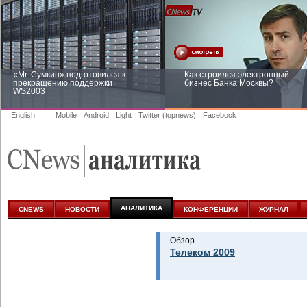
«Mr. Сумкин» подготовился к
Как строился электронный
прекращению поддержки
бизнес Банка Москвы?
WS2003
English
Mobile
Android
Light
Twitter (topnews)
Facebook
Заоблачная оптимизация: как
Рейтинг CNewsInfrastructure 20
Faberlic изменил подход к
приглашаем участвовать
аналитике
АНАЛИТИКА
CNEWS
НОВОСТИ
КОНФЕРЕНЦИИ
ЖУРНАЛ
Обзор
Телеком 2009