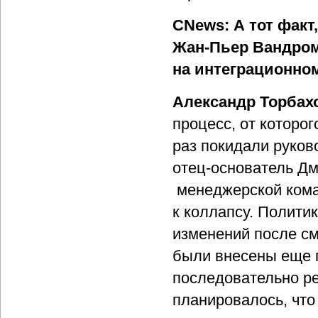
CNews: А тот факт
Жан-Пьер Вандром
на интеграционно
Александр Торбах
процесс, от которо
раз покидали руков
отец-основатель Д
менеджерской коман
к коллапсу. Полити
изменений после с
были внесены еще 
последовательно р
планировалось, что