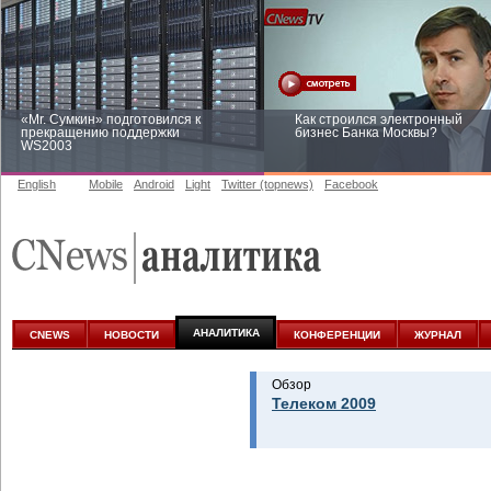
«Mr. Сумкин» подготовился к
Как строился электронный
прекращению поддержки
бизнес Банка Москвы?
WS2003
English
Mobile
Android
Light
Twitter (topnews)
Facebook
Заоблачная оптимизация: как
Рейтинг CNewsInfrastructure 20
Faberlic изменил подход к
приглашаем участвовать
аналитике
АНАЛИТИКА
CNEWS
НОВОСТИ
КОНФЕРЕНЦИИ
ЖУРНАЛ
Обзор
Телеком 2009