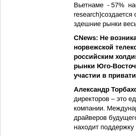
Вьетнаме - 57% на
research)создается 
здешние рынки вес
CNews: Не возника
норвежской телек
российским холдин
рынки Юго-Восточн
участии в привати
Александр Торбах
директоров – это е
компании. Междунар
драйверов будущего
находит поддержку 