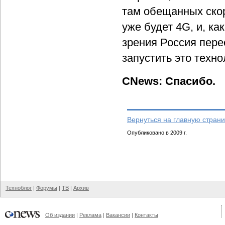
там обещанных скор
уже будет 4G, и, ка
зрения Россия пере
запустить это техно
CNews: Спасибо.
Вернуться на главную страни
Опубликовано в 2009 г.
Техноблог
|
Форумы
|
ТВ
|
Архив
Об издании
|
Реклама
|
Вакансии
|
Контакты