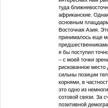
туда ближневосточ
африканские. Одна
основным плацдарм
Восточная Азия. Э
принималось еще 
предшественниками,
я бы поступил точн
– с моей точки зре
рискованное место 
сильны позиции те
корнями, в частност
это одно из немноги
сотовой связи. За с
позитивной демогр