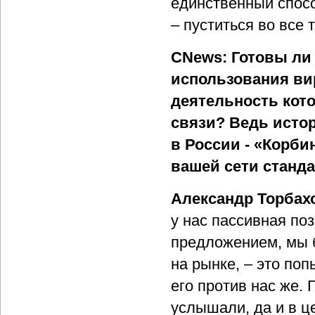
единственный спосо
– пуститься во все 
CNews: Готовы ли
использования ви
деятельность кот
связи? Ведь исто
в России - «Корбин
вашей сети станд
Александр Торбах
у нас пассивная поз
предложением, мы б
на рынке, – это по
его против нас же.
услышали, да и в ц