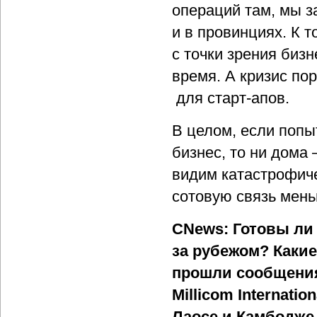
операций там, мы 
и в провинциях. К т
с точки зрения биз
время. А кризис по
для старт-апов.
В целом, если попы
бизнес, то ни дома 
видим катастрофиче
сотовую связь мень
CNews: Готовы ли
за рубежом? Каки
прошли сообщения
Millicom Internati
Лаосе и Камбодже