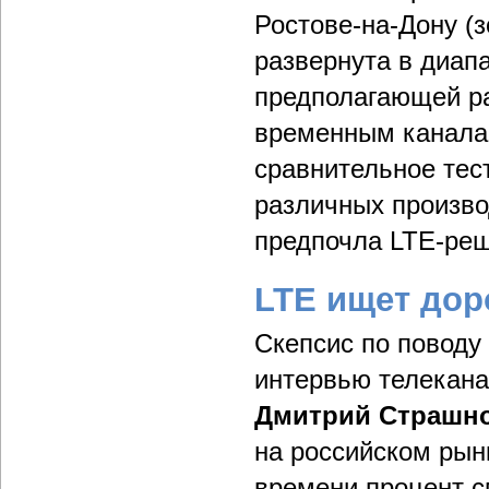
Ростове-на-Дону (з
развернута в диапа
предполагающей р
временным каналам
сравнительное тес
различных произво
предпочла LTE-реше
LTE ищет дор
Скепсис по поводу 
интервью телекана
Дмитрий Страшн
на российском рынк
времени процент 