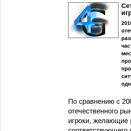
Се
иг
201
оте
раз
час
мес
про
про
сит
одн
По сравнению с 20
отечественного ры
игроки, желающие 
соответствующего 