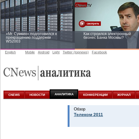
«Mr. Сумкин» подготовился к
Как строился электронный
прекращению поддержки
бизнес Банка Москвы?
WS2003
English
Mobile
Android
Light
Twitter (topnews)
Facebook
Заоблачная оптимизация: как
Рейтинг CNewsInfrastructure 20
Faberlic изменил подход к
приглашаем участвовать
аналитике
АНАЛИТИКА
CNEWS
НОВОСТИ
КОНФЕРЕНЦИИ
ЖУРНАЛ
Обзор
Телеком 2011