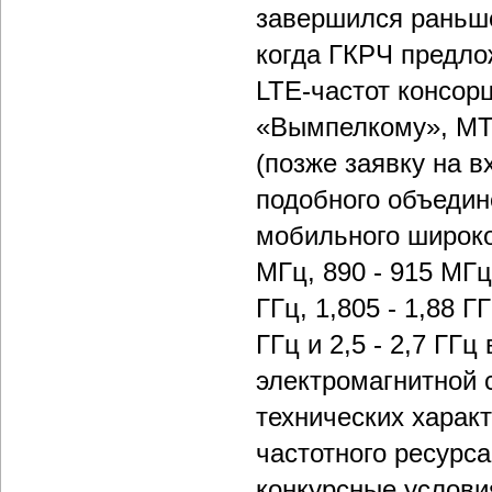
завершился раньше
когда ГКРЧ предло
LTE-частот консор
«Вымпелкому», МТ
(позже заявку на в
подобного объедин
мобильного широко
МГц, 890 - 915 МГц,
ГГц, 1,805 - 1,88 ГГ
ГГц и 2,5 - 2,7 ГГ
электромагнитной с
технических харак
частотного ресурса
конкурсные услови