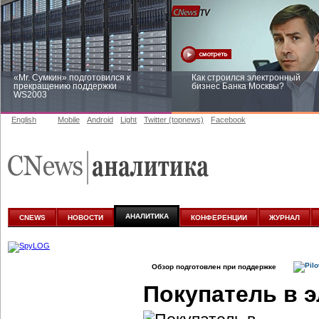
«Mr. Сумкин» подготовился к
Как строился электронный
прекращению поддержки
бизнес Банка Москвы?
WS2003
English
Mobile
Android
Light
Twitter (topnews)
Facebook
Заоблачная оптимизация: как
Рейтинг CNewsInfrastructure 20
Faberlic изменил подход к
приглашаем участвовать
аналитике
АНАЛИТИКА
CNEWS
НОВОСТИ
КОНФЕРЕНЦИИ
ЖУРНАЛ
Обзор подготовлен при поддержке
Покупатель в 