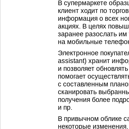
В супермаркете образца
клиент ходит по торго
информация о всех но
акциях. В целях повы
заранее разослать им
на мобильные телефон
Электронное покупател
assistant) хранит инф
и позволяет обновлять
помогает осуществлят
с составленным планом
сканировать выбранны
получения более подро
и пр.
В привычном облике са
некоторые изменения.