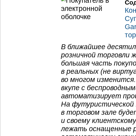
Со
Ко
Суп
Gar
тор
В ближайшее десятил
розничной торговли ж
большая часть покуп
в реальных (не вирту
во многом изменится
вкупе с беспроводны
автоматизирует проц
На футуристической 
в торговом зале буд
и своему клиентскому
лежать оснащенные 