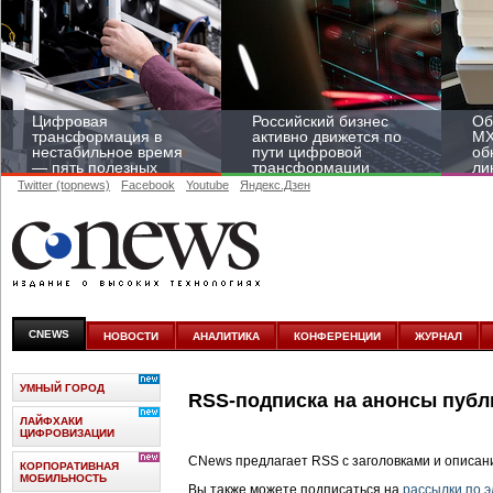
Цифровая
Российский бизнес
Об
трансформация в
активно движется по
MX
нестабильное время
пути цифровой
об
— пять полезных
трансформации
ли
лайфхаков
Twitter (topnews)
Facebook
Youtube
Яндекс.Дзен
CNEWS
НОВОСТИ
АНАЛИТИКА
КОНФЕРЕНЦИИ
ЖУРНАЛ
УМНЫЙ ГОРОД
RSS-подписка на анонсы пуб
ЛАЙФХАКИ
ЦИФРОВИЗАЦИИ
CNews предлагает RSS с заголовками и описан
КОРПОРАТИВНАЯ
МОБИЛЬНОСТЬ
Вы также можете подписаться на
рассылки по 