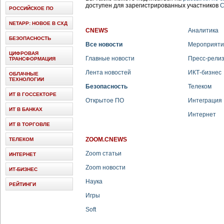
доступен для зарегистрированных участников
C
РОССИЙСКОЕ ПО
NETAPP: НОВОЕ В СХД
CNEWS
Аналитика
БЕЗОПАСНОСТЬ
Все новости
Мероприяти
ЦИФРОВАЯ
Главные новости
Пресс-рели
ТРАНСФОРМАЦИЯ
Лента новостей
ИКТ-бизнес
ОБЛАЧНЫЕ
ТЕХНОЛОГИИ
Безопасность
Телеком
ИТ В ГОССЕКТОРЕ
Открытое ПО
Интеграция
ИТ В БАНКАХ
Интернет
ИТ В ТОРГОВЛЕ
ZOOM.CNEWS
ТЕЛЕКОМ
Zoom статьи
ИНТЕРНЕТ
Zoom новости
ИТ-БИЗНЕС
Наука
РЕЙТИНГИ
Игры
Soft